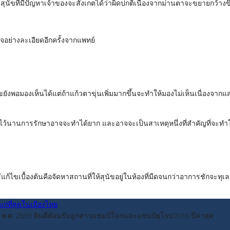
าสุนัขที่มีปัญหาเจ้าของจะสังเกตได้ว่าผิดปกติเนื่องจากม่านตาจะขยายกว้า
รวจอย่างละเอียดอีกครั้งจากแพทย์
แต่สุนัขยังพอมองเห็นได้แต่ถ้าแก้วตาขุ่นเพิ่มมากขึ้นจะทำให้มองไม่เห็นเนื่
งไว้นานการรักษาอาจจะทำได้ยาก และอาจจะเป็นสาเหตุหนึ่งที่สำคัญที่จะทำ
ไขเบื้องต้นคือจัดหาสถานที่ให้สุนัขอยู่ในห้องที่มืดจนกว่าอาการชักจะทุเ
ื่อปี พ.ศ. 2539 ยินดีต้อนรับลูกสาวแชมป์โลกและแชมป์ยุโรป2016 ปีล่าสุด