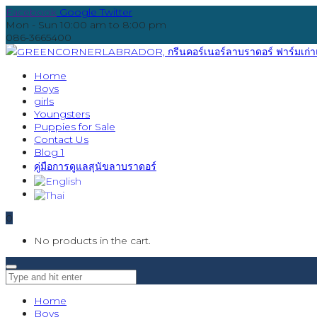
Facebook
Google
Twitter
Mon - Sun 10:00 am to 8:00 pm
086-3665400
Home
Boys
girls
Youngsters
Puppies for Sale
Contact Us
Blog 1
คู่มือการดูแลสุนัขลาบราดอร์
0
No products in the cart.
Home
Boys