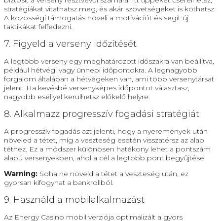
biztosít a verseny résztvevői számára. Itt tippeket cserélhetsz,
stratégiákat vitathatsz meg, és akár szövetségeket is köthetsz.
A közösségi támogatás növeli a motivációt és segít új
taktikákat felfedezni.
7. Figyeld a verseny időzítését
A legtöbb verseny egy meghatározott időszakra van beállítva,
például hétvégi vagy ünnepi időpontokra. A legnagyobb
forgalom általában a hétvégeken van, ami több versenytársat
jelent. Ha kevésbé versenyképes időpontot választasz,
nagyobb eséllyel kerülhetsz előkelő helyre.
8. Alkalmazz progresszív fogadási stratégiát
A progresszív fogadás azt jelenti, hogy a nyeremények után
növeled a tétet, míg a veszteség esetén visszatérsz az alap
téthez. Ez a módszer különösen hatékony lehet a pontszám
alapú versenyekben, ahol a cél a legtöbb pont begyűjtése.
Warning:
Soha ne növeld a tétet a veszteség után, ez
gyorsan kifogyhat a bankrollból.
9. Használd a mobilalkalmazást
Az Energy Casino mobil verziója optimalizált a gyors