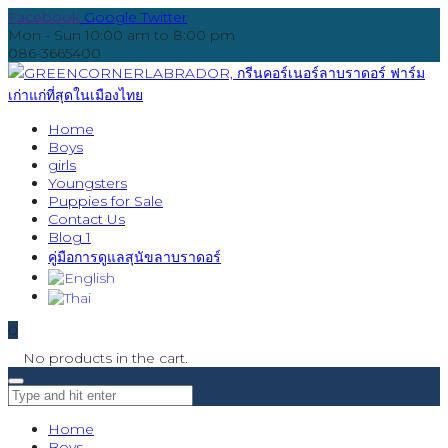
Facebook
Google
Twitter
Mon - Sun 10:00 am to 8:00 pm
086-3665400
Home
Boys
girls
Youngsters
Puppies for Sale
Contact Us
Blog 1
คู่มือการดูแลสุนัขลาบราดอร์
0
No products in the cart.
Home
Boys