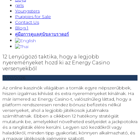
girls
Youngsters
Puppies for Sale
Contact Us
Blog 1
คู่มือการดูแลสุนัขลาบราดอร์
12 Lenyűgöző taktika, hogy a legjobb
nyereményeket hozd ki az Energy Casino
versenyekből
13/02/2026
Az online kaszinók világában a tornák egyre népszerűbbek,
hiszen izgalmas kihívást és extra nyereményeket kínálnak. Ha
már ismered az Energy Casino-t, valószínűleg láttad, hogy a
platform rendszeresen rendez bónusz befizetés nélkül
versenyeket, ahol a legjobb játékosok jutalmakra
számíthatnak. Ebben a cikkben 12 hatékony stratégiát
mutatunk be, amelyekkel növelheted esélyeidet a jackpotokra
és a ranglisták élére kerülni. Legyen szó kezdőkről vagy
haladókról, minden tipp gyakorlati, könnyen alkalmazható, és
a magyar játékosok igényeire szabott.