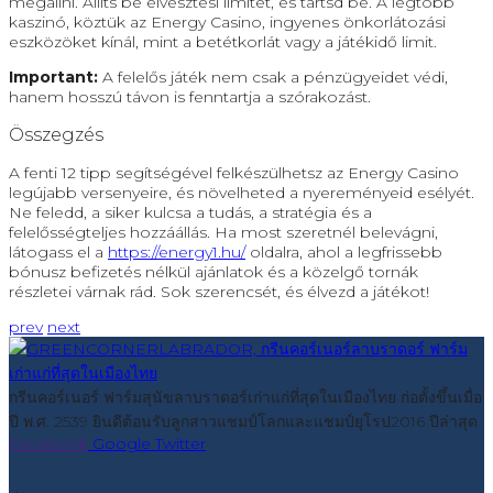
megállni. Állíts be elvesztési limitet, és tartsd be. A legtöbb
kaszinó, köztük az Energy Casino, ingyenes önkorlátozási
eszközöket kínál, mint a betétkorlát vagy a játékidő limit.
Important:
A felelős játék nem csak a pénzügyeidet védi,
hanem hosszú távon is fenntartja a szórakozást.
Összegzés
A fenti 12 tipp segítségével felkészülhetsz az Energy Casino
legújabb versenyeire, és növelheted a nyereményeid esélyét.
Ne feledd, a siker kulcsa a tudás, a stratégia és a
felelősségteljes hozzáállás. Ha most szeretnél belevágni,
látogass el a
https://energy1.hu/
oldalra, ahol a legfrissebb
bónusz befizetés nélkül ajánlatok és a közelgő tornák
részletei várnak rád. Sok szerencsét, és élvezd a játékot!
prev
next
กรีนคอร์เนอร์ ฟาร์มสุนัขลาบราดอร์เก่าแก่ที่สุดในเมืองไทย ก่อตั้งขึ้นเมื่อ
ปี พ.ศ. 2539 ยินดีต้อนรับลูกสาวแชมป์โลกและแชมป์ยุโรป2016 ปีล่าสุด
Facebook
Google
Twitter