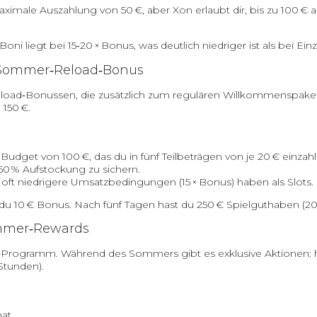
imale Auszahlung von 50 €, aber Xon erlaubt dir, bis zu 100 
ni liegt bei 15‑20 × Bonus, was deutlich niedriger ist als bei E
 Sommer‑Reload‑Bonus
eload‑Bonussen, die zusätzlich zum regulären Willkommenspa
 150 €.
 Budget von 100 €, das du in fünf Teilbeträgen von je 20 € einzahl
50 % Aufstockung zu sichern.
ie oft niedrigere Umsatzbedingungen (15 × Bonus) haben als Slots.
 10 € Bonus. Nach fünf Tagen hast du 250 € Spielguthaben (200
ommer‑Rewards
P‑Programm. Während des Sommers gibt es exklusive Aktionen:
Stunden).
at.