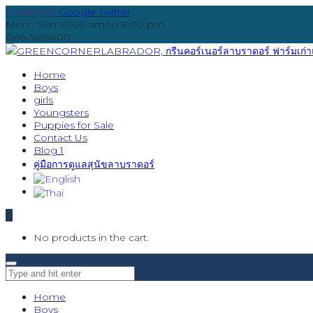
Facebook
Google
Twitter
Mon - Sun 10:00 am to 8:00 pm
086-3665400
Home
Boys
girls
Youngsters
Puppies for Sale
Contact Us
Blog 1
คู่มือการดูแลสุนัขลาบราดอร์
0
No products in the cart.
Home
Boys