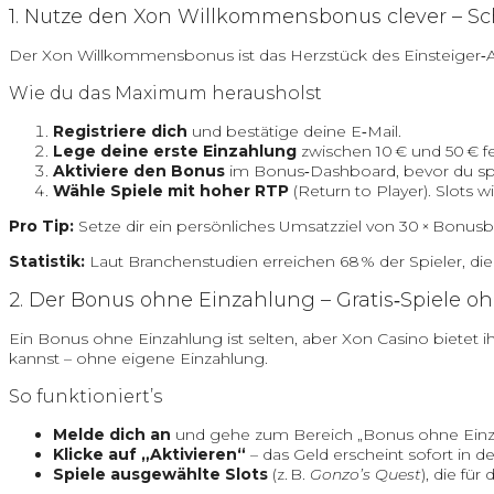
1. Nutze den Xon Willkommensbonus clever – Schr
Der Xon Willkommensbonus ist das Herzstück des Einsteiger‑An
Wie du das Maximum herausholst
Registriere dich
und bestätige deine E‑Mail.
Lege deine erste Einzahlung
zwischen 10 € und 50 € fe
Aktiviere den Bonus
im Bonus‑Dashboard, bevor du spi
Wähle Spiele mit hoher RTP
(Return to Player). Slots w
Pro Tip:
Setze dir ein persönliches Umsatzziel von 30 × Bonusbe
Statistik:
Laut Branchenstudien erreichen 68 % der Spieler, d
2. Der Bonus ohne Einzahlung – Gratis‑Spiele oh
Ein Bonus ohne Einzahlung ist selten, aber Xon Casino bietet 
kannst – ohne eigene Einzahlung.
So funktioniert’s
Melde dich an
und gehe zum Bereich „Bonus ohne Einz
Klicke auf „Aktivieren“
– das Geld erscheint sofort in 
Spiele ausgewählte Slots
(z. B.
Gonzo’s Quest
), die fü