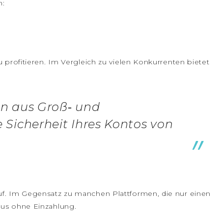
n:
profitieren. Im Vergleich zu vielen Konkurrenten bietet
on aus Groß‑ und
 Sicherheit Ihres Kontos von
f. Im Gegensatz zu manchen Plattformen, die nur einen
nus ohne Einzahlung.