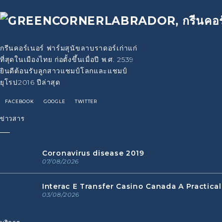
กรีนคอร์เนอร์ ฟาร์มสุนัขลาบราดอร์เก่าแก่
ที่สุดในเมืองไทย ก่อตั้งขึ้นเมื่อปี พ.ศ. 2539
ยินดีต้อนรับลูกสาวแชมป์โลกและแชมป์
ยุโรป2016 ปีล่าสุด
FACEBOOK
GOOGLE
TWITTER
ข่าวสาร
Coronavirus disease 2019
07/08/2026
Interac E Transfer Casino Canada A Practica
03/08/2026