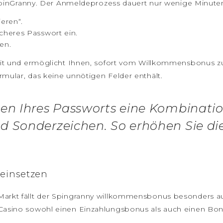
i SpinGranny. Der Anmeldeprozess dauert nur wenige Minute
ieren“.
cheres Passwort ein.
en.
eit und ermöglicht Ihnen, sofort vom Willkommensbonus zu 
mular, das keine unnötigen Felder enthält.
gen Ihres Passworts eine Kombinati
 Sonderzeichen. So erhöhen Sie die
 einsetzen
arkt fällt der Spingranny willkommensbonus besonders au
 Casino sowohl einen Einzahlungsbonus als auch einen Bo