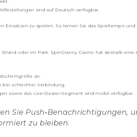
ekt.
ilfestellungen sind auf Deutsch verfügbar.
nen Einsätzen zu spielen. So lernen Sie das Spieltempo und
Strand oder im Park. SpinGranny Casino hat deshalb eine
ldschirmgröße an.
 bei schlechter Verbindung.
en sowie das Live‑Dealer‑Segment sind mobil verfügbar.
ieren Sie Push‑Benachrichtigungen,
rmiert zu bleiben.