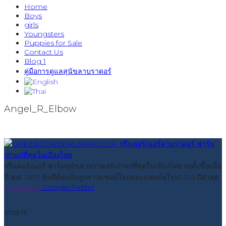
Home
Boys
girls
Youngsters
Puppies for Sale
Contact Us
Blog 1
คู่มือการดูแลสุนัขลาบราดอร์
Angel_R_Elbow
กรีนคอร์เนอร์ ฟาร์มสุนัขลาบราดอร์เก่าแก่ที่สุดในเมืองไทย ก่อตั้งขึ้นเมื่อ
ปี พ.ศ. 2539 ยินดีต้อนรับลูกสาวแชมป์โลกและแชมป์ยุโรป2016 ปีล่าสุด
Facebook
Google
Twitter
ข่าวสาร