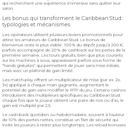
qui recherchent une expérience immersive sans quitter leur
salon.
Les bonus qui transforment le Caribbean Stud :
typologies et mécanismes
Les opérateurs utilisent plusieurs leviers promotionnels pour
attirer les amateurs de Caribbean Stud. Le bonus de
bienvenue reste le plus visible : 100 % du dépôt jusqu’à 200 €,
parfois accompagné de 20 % de cashback sur les pertes de la
première semaine. Les tours gratuits, bien que plus courants
sur les machines à sous, apparaissent parfois sous forme de
“hands gratuites” qui permettent de jouer sans mise initiale,
mais avec un plafond de gain limité.
Les match‑play offrent un multiplicateur de mise (par ex. 2x,
3x) appliqué à chaque main gagnante, augmentant le
potentiel de gain sans modifier le RTP du jeu. Certains casinos
introduisent des multiplieurs spécifiques au Caribbean Stud :
chaque fois que le joueur obtient une paire de rois ou d’as, le
gain est multiplié par 2,5.
Le cash‑back quotidien ou hebdomadaire, souvent à hauteur
de 10 % des pertes nettes, constitue un filet de sécurité qui
incite les joueurs à rester plus longtemps. Les reload bonuses