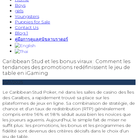
Boys
girls
Youngsters
Puppies for Sale
Contact Us
Blog 1
คู่มือการดูแลสุนัขลาบราดอร์
Caribbean Stud et les bonus viraux : Comment les
tendances des promotions redéfinissent le jeu de
table en iGaming
25/11/2025
Le Caribbean Stud Poker, né dans les salles de casino des îles
des Caraïbes, a rapidement trouvé sa place sur les
plateformes de jeux en ligne. Sa combinaison de stratégie, de
chance et d’un taux de redistribution (RTP) généralement
compris entre 96 % et 98 % séduit aussi bien les novices que
les joueurs aguerris. Aujourd’hui, le simple fait de miser ne
suffit plus : les promotions, les bonus et les programmes de
fidélité sont devenus des critères décisifs dans le choix d’un
jeu de table.