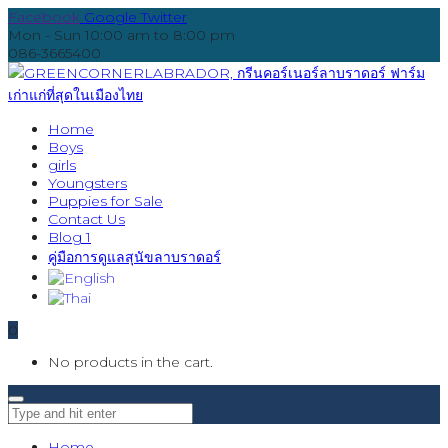
Facebook
Google
Twitter
Mon - Sun 10:00 am to 8:00 pm
086-3665400
Home
Boys
girls
Youngsters
Puppies for Sale
Contact Us
Blog 1
คู่มือการดูแลสุนัขลาบราดอร์
0
No products in the cart.
Home