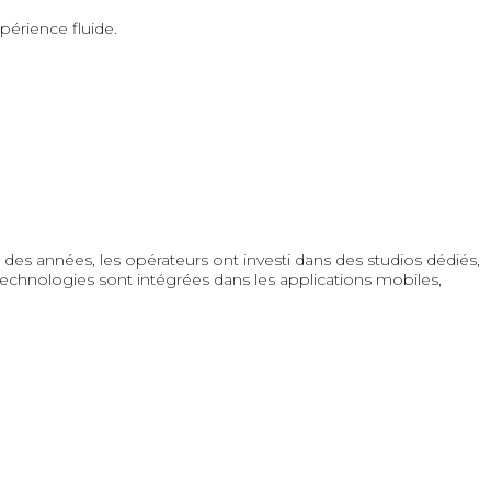
érience fluide.
l des années, les opérateurs ont investi dans des studios dédiés,
echnologies sont intégrées dans les applications mobiles,