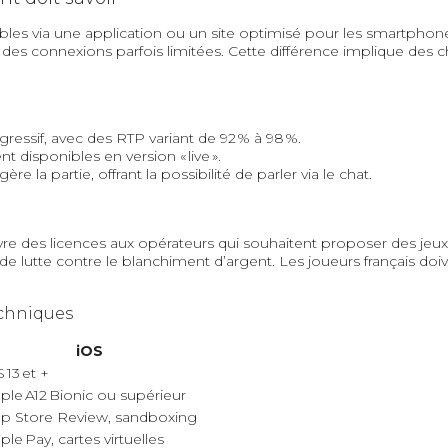
les via une application ou un site optimisé pour les smartphones
t à des connexions parfois limitées. Cette différence implique de
gressif, avec des RTP variant de 92 % à 98 %.
nt disponibles en version « live ».
re la partie, offrant la possibilité de parler via le chat.
vre des licences aux opérateurs qui souhaitent proposer des jeux d
e lutte contre le blanchiment d’argent. Les joueurs français doive
echniques
iOS
 13 et +
ple A12 Bionic ou supérieur
p Store Review, sandboxing
ple Pay, cartes virtuelles