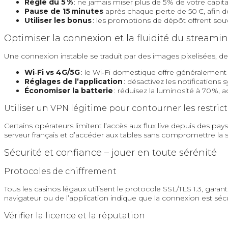
Règle du 5 %
: ne jamais miser plus de 5 % de votre capi
Pause de 15 minutes
après chaque perte de 50 €, afin de 
Utiliser les bonus
: les promotions de dépôt offrent so
Optimiser la connexion et la fluidité du streamin
Une connexion instable se traduit par des images pixelisées, des 
Wi‑Fi vs 4G/5G
: le Wi‑Fi domestique offre généralement 
Réglages de l’application
: désactivez les notification
Économiser la batterie
: réduisez la luminosité à 70 %, 
Utiliser un VPN légitime pour contourner les restri
Certains opérateurs limitent l’accès aux flux live depuis des pa
serveur français et d’accéder aux tables sans compromettre la séc
Sécurité et confiance – jouer en toute sérénité
Protocoles de chiffrement
Tous les casinos légaux utilisent le protocole SSL/TLS 1.3, gara
navigateur ou de l’application indique que la connexion est séc
Vérifier la licence et la réputation