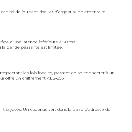
capital de jeu sans risquer d’argent supplémentaire.
âce à une latence inférieure à 30 ms.
 la bande passante est limitée.
t respectant les lois locales, permet de se connecter à un
qui offre un chiffrement AES‑256.
sont cryptés. Un cadenas vert dans la barre d’adresse du