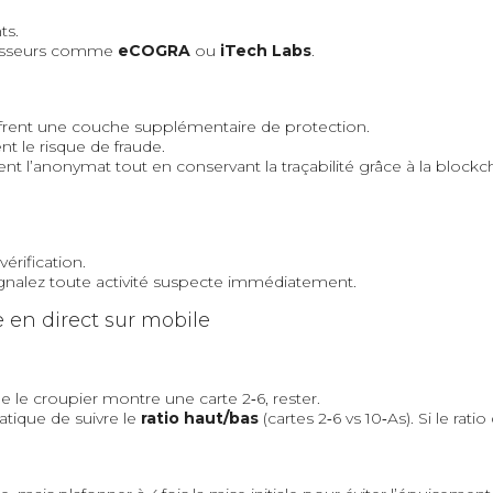
ts.
rnisseurs comme
eCOGRA
ou
iTech Labs
.
– offrent une couche supplémentaire de protection.
nt le risque de fraude.
ent l’anonymat tout en conservant la traçabilité grâce à la blockc
rification.
signalez toute activité suspecte immédiatement.
 en direct sur mobile
 que le croupier montre une carte 2‑6, rester.
ratique de suivre le
ratio haut/bas
(cartes 2‑6 vs 10‑As). Si le ra