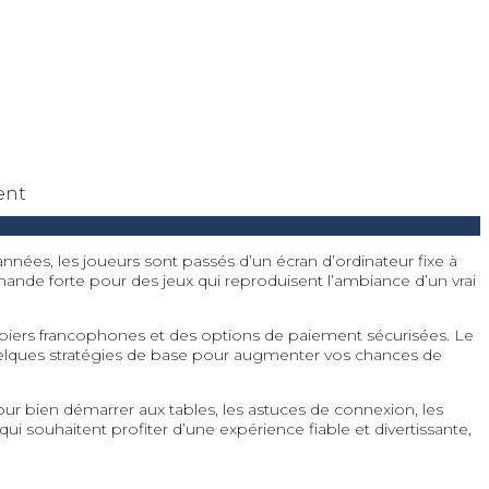
ent
années, les joueurs sont passés d’un écran d’ordinateur fixe à
nde forte pour des jeux qui reproduisent l’ambiance d’un vrai
oupiers francophones et des options de paiement sécurisées. Le
r quelques stratégies de base pour augmenter vos chances de
our bien démarrer aux tables, les astuces de connexion, les
ui souhaitent profiter d’une expérience fiable et divertissante,