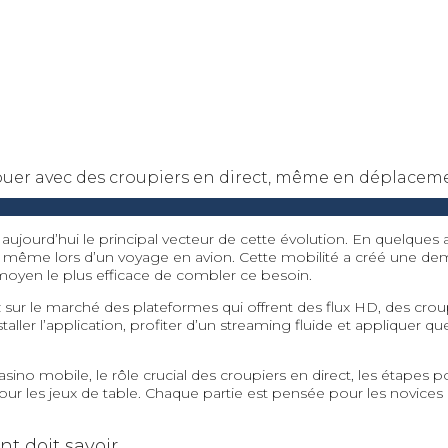
jouer avec des croupiers en direct, même en déplacem
aujourd’hui le principal vecteur de cette évolution. En quelques 
 même lors d’un voyage en avion. Cette mobilité a créé une dema
 moyen le plus efficace de combler ce besoin.
z sur le marché des plateformes qui offrent des flux HD, des cr
staller l’application, profiter d’un streaming fluide et applique
no mobile, le rôle crucial des croupiers en direct, les étapes p
ur les jeux de table. Chaque partie est pensée pour les novices q
t doit savoir