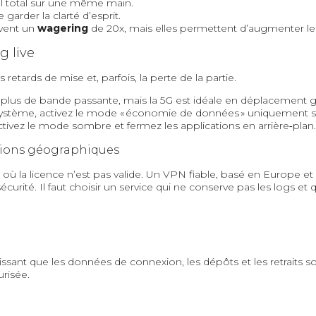
tal total sur une même main.
garder la clarté d’esprit.
uvent un
wagering
de 20x, mais elles permettent d’augmenter le 
g live
retards de mise et, parfois, la perte de la partie.
plus de bande passante, mais la 5G est idéale en déplacement gr
s système, activez le mode « économie de données » uniquement si
activez le mode sombre et fermez les applications en arrière‑plan.
ctions géographiques
ys où la licence n’est pas valide. Un VPN fiable, basé en Europe e
urité. Il faut choisir un service qui ne conserve pas les logs et 
ntissant que les données de connexion, les dépôts et les retraits 
urisée.