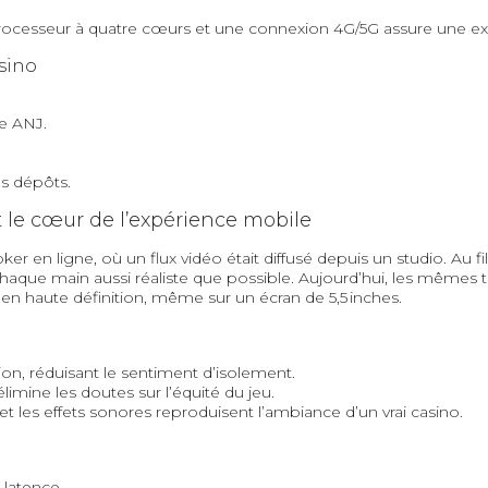
ocesseur à quatre cœurs et une connexion 4G/5G assure une exp
asino
ce ANJ.
os dépôts.
nt le cœur de l’expérience mobile
r en ligne, où un flux vidéo était diffusé depuis un studio. Au fi
aque main aussi réaliste que possible. Aujourd’hui, les mêmes t
s en haute définition, même sur un écran de 5,5 inches.
ion, réduisant le sentiment d’isolement.
élimine les doutes sur l’équité du jeu.
r et les effets sonores reproduisent l’ambiance d’un vrai casino.
 latence.