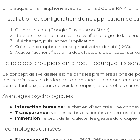
En pratique, un smartphone avec au moins 2 Go de RAM, un pr
Installation et configuration d’une application de c
Ouvrez le store (Google Play ou App Store).
Recherchez le nom du casino, vérifiez le logo de la licen
Téléchargez, puis lancez l’application.
Créez un compte en renseignant votre identité (KYC).
Activez l’authentification à deux facteurs pour sécuriser v
Le rôle des croupiers en direct – pourquoi ils so
Le concept de live dealer est né dans les premiers salons de poke
des caméras 4K et des logiciels de mixage audio pour rendre ch
permettant aux joueurs de voir le croupier, le tapis et les carte
Avantages psychologiques
Interaction humaine
: le chat en direct crée une connex
Transparence
: voir les cartes distribuées en temps réel 
Immersion
: le bruit de la roulette, les gestes du croupie
Technologies utilisées
Streaming HD
: encodage H.264/H.265 pour minimiser la