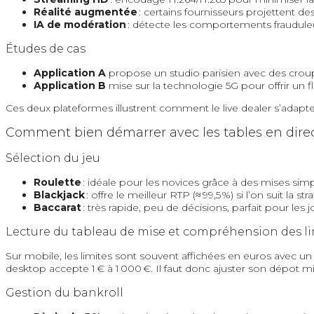
Réalité augmentée
: certains fournisseurs projettent d
IA de modération
: détecte les comportements frauduleux
Études de cas
Application A
propose un studio parisien avec des croupi
Application B
mise sur la technologie 5G pour offrir un
Ces deux plateformes illustrent comment le live dealer s’adapte
Comment bien démarrer avec les tables en dire
Sélection du jeu
Roulette
: idéale pour les novices grâce à des mises simpl
Blackjack
: offre le meilleur RTP (≈ 99,5 %) si l’on suit la st
Baccarat
: très rapide, peu de décisions, parfait pour les
Lecture du tableau de mise et compréhension des l
Sur mobile, les limites sont souvent affichées en euros avec u
desktop accepte 1 € à 1 000 €. Il faut donc ajuster son dépot m
Gestion du bankroll