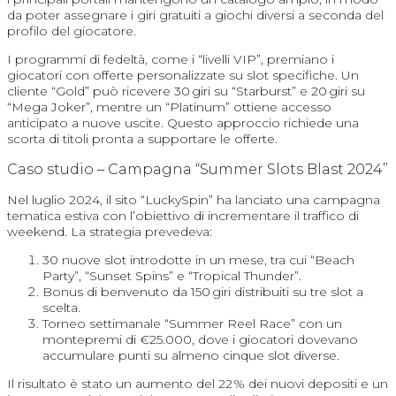
da poter assegnare i giri gratuiti a giochi diversi a seconda del
profilo del giocatore.
I programmi di fedeltà, come i “livelli VIP”, premiano i
giocatori con offerte personalizzate su slot specifiche. Un
cliente “Gold” può ricevere 30 giri su “Starburst” e 20 giri su
“Mega Joker”, mentre un “Platinum” ottiene accesso
anticipato a nuove uscite. Questo approccio richiede una
scorta di titoli pronta a supportare le offerte.
Caso studio – Campagna “Summer Slots Blast 2024”
Nel luglio 2024, il sito “LuckySpin” ha lanciato una campagna
tematica estiva con l’obiettivo di incrementare il traffico di
weekend. La strategia prevedeva:
30 nuove slot introdotte in un mese, tra cui “Beach
Party”, “Sunset Spins” e “Tropical Thunder”.
Bonus di benvenuto da 150 giri distribuiti su tre slot a
scelta.
Torneo settimanale “Summer Reel Race” con un
montepremi di €25.000, dove i giocatori dovevano
accumulare punti su almeno cinque slot diverse.
Il risultato è stato un aumento del 22 % dei nuovi depositi e un