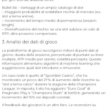
Bullet list – Vantaggi di un ampio catalogo di slot
– Maggiore probabilità di soddisfare nicchie di mercato (es.
slot a tema anime).
– Incremento del tempo medio di permanenza (session
length).
– Diversificazione del rischio: se una slot subisce un calo di
RTP, altre possono compensare.
3. Analisi dei dati di gioco
Le piattaforme di gioco raccolgono milioni di punti dati al
giorno: durata della sessione, percentuale di puntate su linee
multiple, RTP medio per utente, volatilità percepita. Queste
informazioni alimentano algoritmi di machine learning che
suggeriscono quali slot introdurre o rimuovere.
Un caso reale è quello di “SportBet Casino”, che ha
monitorato un picco del 27 % di aumento delle ricerche su
“slot a tema calcio” durante la stagione della Champions
League. In risposta, il sito ha aggiunto “Euro Goal” di
Pragmatic Play e “Champions Rush” di NetEnt, generando un
incremento del 15 % nei depositi correlati.
Il feedback dei giocatori è un altro faro. Le recensioni su