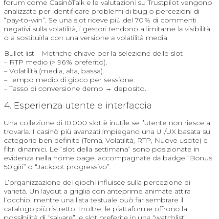
forum come CasinòTalk e le valutazioni su Trustpilot vengono
analizzate per identificare problemi di bug o percezioni di
“pay‑to‑win”. Se una slot riceve più del 70 % di commenti
negativi sulla volatilità, i gestori tendono a limitarne la visibilità
o a sostituirla con una versione a volatilità media.
Bullet list – Metriche chiave per la selezione delle slot
– RTP medio (> 96 % preferito).
– Volatilità (media, alta, bassa).
– Tempo medio di gioco per sessione.
– Tasso di conversione demo → deposito.
4. Esperienza utente e interfaccia
Una collezione di 10 000 slot è inutile se l’utente non riesce a
trovarla. I casinò più avanzati impiegano una UI/UX basata su
categorie ben definite (Tema, Volatilità, RTP, Nuove uscite) e
filtri dinamici. Le “slot della settimana” sono posizionate in
evidenza nella home page, accompagnate da badge “Bonus
50 giri” o “Jackpot progressivo”.
L’organizzazione dei giochi influisce sulla percezione di
varietà. Un layout a griglia con anteprime animate attira
l’occhio, mentre una lista testuale può far sembrare il
catalogo più ristretto. Inoltre, le piattaforme offrono la
possibilità di “salvare” le slot preferite in una “watchlist”,