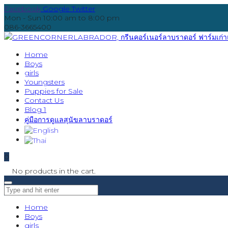
Facebook
Google
Twitter
Mon - Sun 10:00 am to 8:00 pm
086-3665400
Home
Boys
girls
Youngsters
Puppies for Sale
Contact Us
Blog 1
คู่มือการดูแลสุนัขลาบราดอร์
0
No products in the cart.
Home
Boys
girls