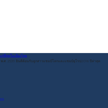
ื่อปี พ.ศ. 2539 ยินดีต้อนรับลูกสาวแชมป์โลกและแชมป์ยุโรป2016 ปีล่าสุด
ers