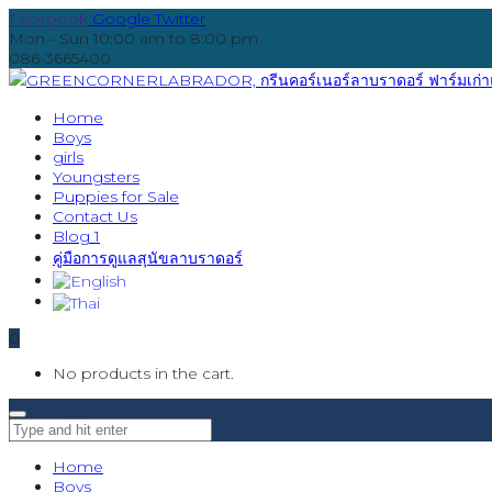
Facebook
Google
Twitter
Mon - Sun 10:00 am to 8:00 pm
086-3665400
Home
Boys
girls
Youngsters
Puppies for Sale
Contact Us
Blog 1
คู่มือการดูแลสุนัขลาบราดอร์
0
No products in the cart.
Home
Boys