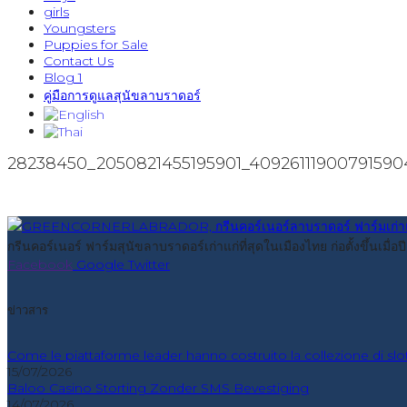
girls
Youngsters
Puppies for Sale
Contact Us
Blog 1
คู่มือการดูแลสุนัขลาบราดอร์
28238450_2050821455195901_40926111900791590
กรีนคอร์เนอร์ ฟาร์มสุนัขลาบราดอร์เก่าแก่ที่สุดในเมืองไทย ก่อตั้งขึ้นเม
Facebook
Google
Twitter
ข่าวสาร
Come le piattaforme leader hanno costruito la collezione di slo
15/07/2026
Baloo Casino Storting Zonder SMS Bevestiging
14/07/2026