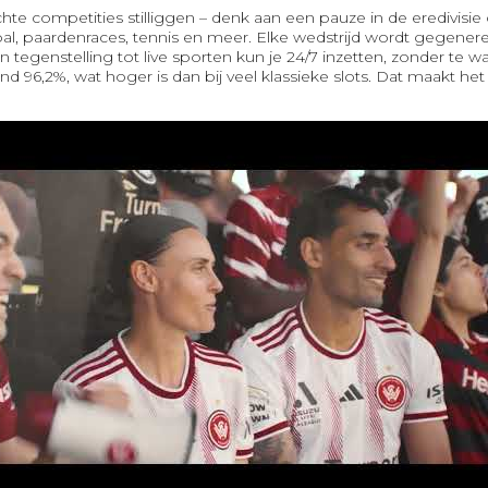
te competities stilliggen – denk aan een pauze in de eredivisie 
bal, paardenraces, tennis en meer. Elke wedstrijd wordt gegene
n tegenstelling tot live sporten kun je 24/7 inzetten, zonder te 
nd 96,2%, wat hoger is dan bij veel klassieke slots. Dat maakt het 