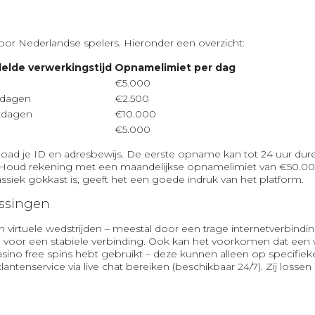
n
voor Nederlandse spelers. Hieronder een overzicht:
elde verwerkingstijd
Opnamelimiet per dag
€5.000
kdagen
€2.500
kdagen
€10.000
€5.000
upload je ID en adresbewijs. De eerste opname kan tot 24 uur d
oud rekening met een maandelijkse opnamelimiet van €50.000. 
ssiek gokkast is, geeft het een goede indruk van het platform.
ssingen
n virtuele wedstrijden – meestal door een trage internetverbind
voor een stabiele verbinding. Ook kan het voorkomen dat een
ino free spins hebt gebruikt – deze kunnen alleen op specifieke 
klantenservice via live chat bereiken (beschikbaar 24/7). Zij lo