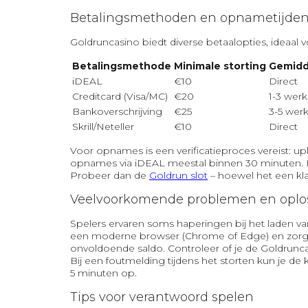
Betalingsmethoden en opnametijde
Goldruncasino biedt diverse betaalopties, ideaal 
Betalingsmethode
Minimale storting
Gemidd
iDEAL
€10
Direct
Creditcard (Visa/MC)
€20
1-3 wer
Bankoverschrijving
€25
3-5 wer
Skrill/Neteller
€10
Direct
Voor opnames is een verificatieproces vereist: 
opnames via iDEAL meestal binnen 30 minuten. H
Probeer dan de
Goldrun slot
– hoewel het een kla
Veelvoorkomende problemen en oplo
Spelers ervaren soms haperingen bij het laden va
een moderne browser (Chrome of Edge) en zorg 
onvoldoende saldo. Controleer of je de Goldruncas
Bij een foutmelding tijdens het storten kun je de 
5 minuten op.
Tips voor verantwoord spelen