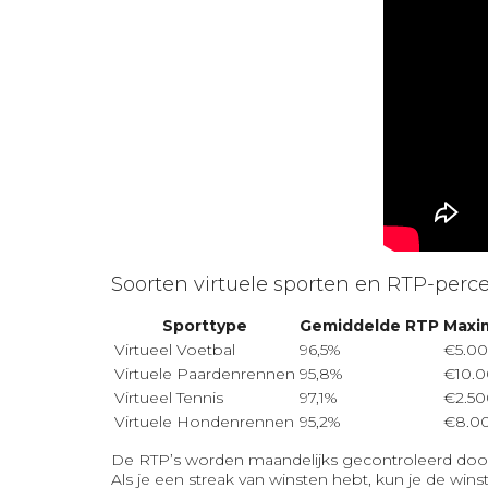
Soorten virtuele sporten en RTP-perc
Sporttype
Gemiddelde RTP
Maxim
Virtueel Voetbal
96,5%
€5.0
Virtuele Paardenrennen
95,8%
€10.
Virtueel Tennis
97,1%
€2.50
Virtuele Hondenrennen
95,2%
€8.0
De RTP’s worden maandelijks gecontroleerd door 
Als je een streak van winsten hebt, kun je de wins