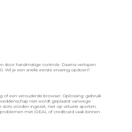
uren door handmatige controle. Daarna verlopen
Wil je een snelle eerste ervaring opdoen?
ing of een verouderde browser. Oplossing: gebruik
 weddenschap niet wordt geplaatst vanwege
slots worden ingezet, niet op virtuele sporten.
ssen problemen met iDEAL of creditcard vaak binnen