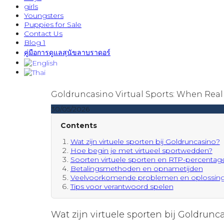
girls
Youngsters
Puppies for Sale
Contact Us
Blog 1
คู่มือการดูแลสุนัขลาบราดอร์
Goldruncasino Virtual Sports: When Real
30/05/2026
Contents
Wat zijn virtuele sporten bij Goldruncasino?
Hoe begin je met virtueel sportwedden?
Soorten virtuele sporten en RTP-percentag
Betalingsmethoden en opnametijden
Veelvoorkomende problemen en oplossin
Tips voor verantwoord spelen
Wat zijn virtuele sporten bij Goldrunc