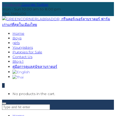
Facebook
Google
Twitter
Mon - Sun 10:00 am to 8:00 pm
086-3665400
Home
Boys
girls
Youngsters
Puppies for Sale
Contact Us
Blog 1
คู่มือการดูแลสุนัขลาบราดอร์
0
No products in the cart.
Home