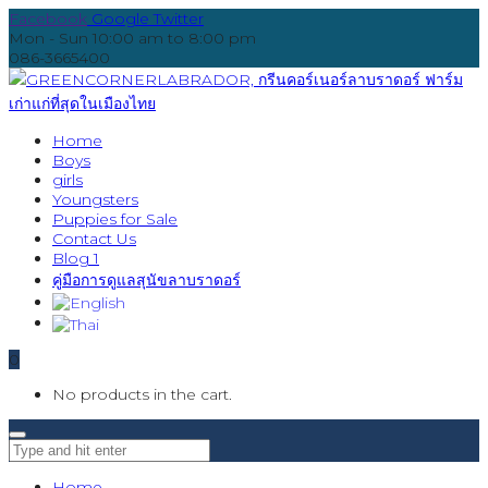
Facebook
Google
Twitter
Mon - Sun 10:00 am to 8:00 pm
086-3665400
Home
Boys
girls
Youngsters
Puppies for Sale
Contact Us
Blog 1
คู่มือการดูแลสุนัขลาบราดอร์
0
No products in the cart.
Home