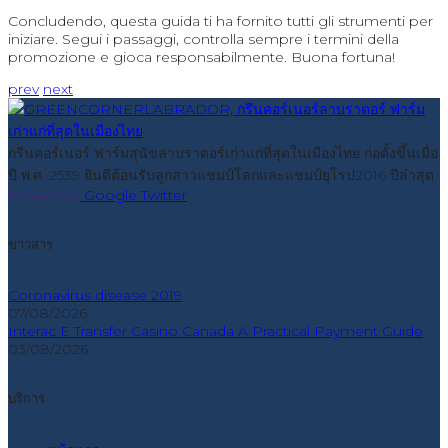
Concludendo, questa guida ti ha fornito tutti gli strumenti per
iniziare. Segui i passaggi, controlla sempre i termini della
promozione e gioca responsabilmente. Buona fortuna!
prev
next
กรีนคอร์เนอร์ ฟาร์มสุนัขลาบราดอร์เก่าแก่ที่สุดในเมืองไทย ก่อตั้งขึ้นเมื่อ
ปี พ.ศ. 2539 ยินดีต้อนรับลูกสาวแชมป์โลกและแชมป์ยุโรป2016 ปีล่าสุด
Facebook
Google
Twitter
ข่าวสาร
Coronavirus disease 2019
07/08/2026
Interac E Transfer Casino Canada A Practical Payment Guide
03/08/2026
บริการ