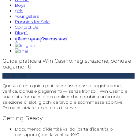
Boys
girls
Youngsters
Puppies for Sale
Contact Us
Blog 1
คู่มือการดูแลสุนัขลาบราดอร์
Guida pratica a Win Casino: registrazione, bonus e
pagamenti
23/05/2018
Questa è una guida pratica e passo passo: registrazione,
verifica, bonus e pagamenti — senza fronzoli. Win Casino è
una piattaforma di gioco online che combina un’ampia
selezione di slot, giochi da tavolo e scommesse sportive.
Prima di iniziare, ecco cosa ti serve.
Getting Ready
Documento d’identità valido (carta d’identità o
passaporto) per la verifica KYC.