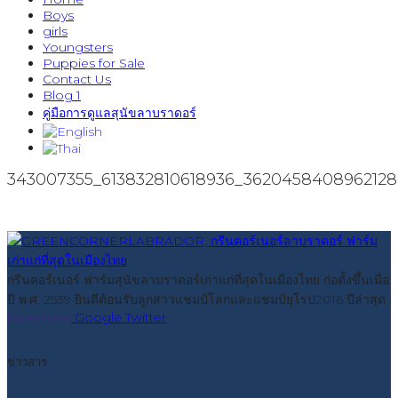
Boys
girls
Youngsters
Puppies for Sale
Contact Us
Blog 1
คู่มือการดูแลสุนัขลาบราดอร์
343007355_613832810618936_362045840896212
กรีนคอร์เนอร์ ฟาร์มสุนัขลาบราดอร์เก่าแก่ที่สุดในเมืองไทย ก่อตั้งขึ้นเมื่อ
ปี พ.ศ. 2539 ยินดีต้อนรับลูกสาวแชมป์โลกและแชมป์ยุโรป2016 ปีล่าสุด
Facebook
Google
Twitter
ข่าวสาร