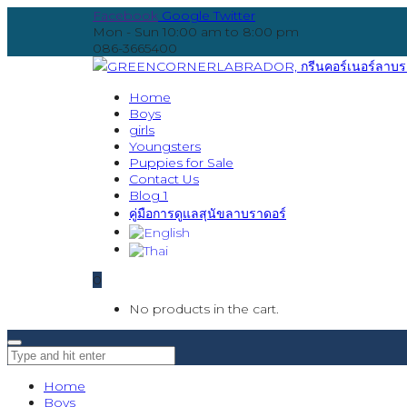
Facebook
Google
Twitter
Mon - Sun 10:00 am to 8:00 pm
086-3665400
Home
Boys
girls
Youngsters
Puppies for Sale
Contact Us
Blog 1
คู่มือการดูแลสุนัขลาบราดอร์
0
No products in the cart.
Home
Boys