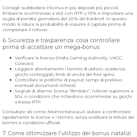
Consigli: suddividere il bonus in più depositi più piccoli,
limitare le scommesse a slot con RTP ≥ 95 % e impostare una
soglia di perdita giornaliera del 20 % del bankroll. In questo
modo si riduce la probabilità di esaurire il capitale prima di
completare il rollover.
6. Sicurezza e trasparenza: cosa controllare
prima di accettare un mega‑bonus
Verificare la licenza (Malta Gaming Authority, UKGC,
Curacao).
Leggere attentamente i termini di utilizzo: scadenza,
giochi conteggiati, limiti di vincita dei free spins.
Controllare le politiche di payout: tempi di prelievo,
eventuali documenti richiesti.
Segnali di allarme: bonus “illimitato”, rollover superiore a
50x, o condizioni che richiedono scommesse su giochi
a bassa RTP.
Consultare siti come Niramontana può aiutare a confrontare
rapidamente le licenze e i termini, senza sostituire la lettura dei
termini e condizioni ufficiali.
7. Come ottimizzare l’utilizzo dei bonus natalizi