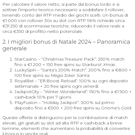
Per calcolare il valore netto, si parte dal bonus lordo e si
sottrae l’importo teorico necessario a soddisfare il rollover,
tenendo conto del RTP medio dei giochi scelti. Un bonus di
€1 000 con rollover 30x su slot con RTP 96 % richiede circa
€31 250 di scommesse teoriche, riducendo il valore reale a
circa €350 di profitto netto potenziale.
2. I migliori bonus di Natale 2024 – Panoramica
generale
StarCasino – “Christmas Treasure Pack”: 250 % match
fino a €1 200 + 150 free spins su
Starburst Xmas
.
LuckySpin – “Santa’s 200% Match”: 200 % fino a €800 +
100 free spins su
Mega Joker Santa
.
RoyalBet – “Elf‑Boost Reload”: 100 % su ogni deposito
settimanale + 20 free spins ogni venerdì.
JackpotCity – “Winter Wonderland”: 150 % fino a €1 500 +
cash‑back 10 % per 7 giorni.
PlayFusion – “Holiday Jackpot”: 300 % sul primo
deposito fino a €500 + 200 free spins su
Gnome’s Gold
.
Queste offerte si distinguono per la combinazione di match
elevati, giri gratuiti su slot ad alta RTP e cash‑back a breve
termine, elementi che aumentano la probabilità di convertire
il bonus in vincite reali.