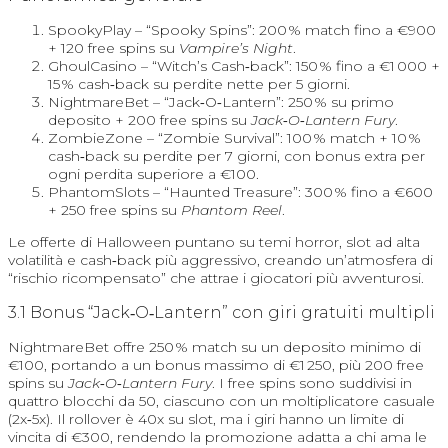
SpookyPlay – “Spooky Spins”: 200 % match fino a €900
+ 120 free spins su
Vampire’s Night
.
GhoulCasino – “Witch’s Cash‑back”: 150 % fino a €1 000 +
15 % cash‑back su perdite nette per 5 giorni.
NightmareBet – “Jack‑O‑Lantern”: 250 % su primo
deposito + 200 free spins su
Jack‑O‑Lantern Fury
.
ZombieZone – “Zombie Survival”: 100 % match + 10 %
cash‑back su perdite per 7 giorni, con bonus extra per
ogni perdita superiore a €100.
PhantomSlots – “Haunted Treasure”: 300 % fino a €600
+ 250 free spins su
Phantom Reel
.
Le offerte di Halloween puntano su temi horror, slot ad alta
volatilità e cash‑back più aggressivo, creando un’atmosfera di
“rischio ricompensato” che attrae i giocatori più avventurosi.
3.1 Bonus “Jack‑O‑Lantern” con giri gratuiti multipli
NightmareBet offre 250 % match su un deposito minimo di
€100, portando a un bonus massimo di €1 250, più 200 free
spins su
Jack‑O‑Lantern Fury
. I free spins sono suddivisi in
quattro blocchi da 50, ciascuno con un moltiplicatore casuale
(2x‑5x). Il rollover è 40x su slot, ma i giri hanno un limite di
vincita di €300, rendendo la promozione adatta a chi ama le