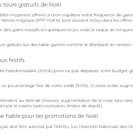
s tours gratuits de Noël
atilité moyenne offrent un bon équilibre entre fréquence de gains
u
Renne magique
(RTP 95,8 %) sont souvent inclus dans les offres
r des gains massifs en quelques tours, mais le risque de long
urs gratuits sur des table games comme le Blackjack en version « Fr
us festifs
mite hebdomadaire (200 €) pour ne pas dépasser votre budget glo
z un pourcentage fixe de votre solde (3‑5 %). Si votre solde a
s’étendent au-delà de 2 heures, augmentation de la mise sans rais
s par le casino (auto‑exclusion, limites de dépôt).
gne fiable pour les promotions de Noël
ançais doit être autorisé par l’ARJEL (ou l’Autorité Nationale des 