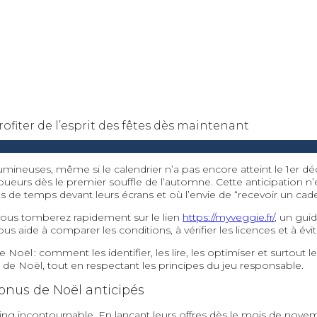
fiter de l’esprit des fêtes dès maintenant
 lumineuses, même si le calendrier n’a pas encore atteint le 1er
 joueurs dès le premier souffle de l’automne. Cette anticipation n’
de temps devant leurs écrans et où l’envie de “recevoir un cad
vous tomberez rapidement sur le lien
https://myveggie.fr/
, un gui
 aide à comparer les conditions, à vérifier les licences et à évit
l : comment les identifier, les lire, les optimiser et surtout le
de Noël, tout en respectant les principes du jeu responsable.
bonus de Noël anticipés
g incontournable. En lançant leurs offres dès le mois de novemb