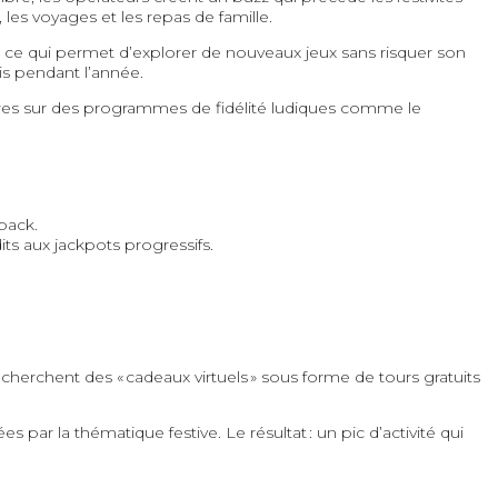
 les voyages et les repas de famille.
, ce qui permet d’explorer de nouveaux jeux sans risquer son
is pendant l’année.
utres sur des programmes de fidélité ludiques comme le
back.
ts aux jackpots progressifs.
.
erchent des « cadeaux virtuels » sous forme de tours gratuits
ar la thématique festive. Le résultat : un pic d’activité qui