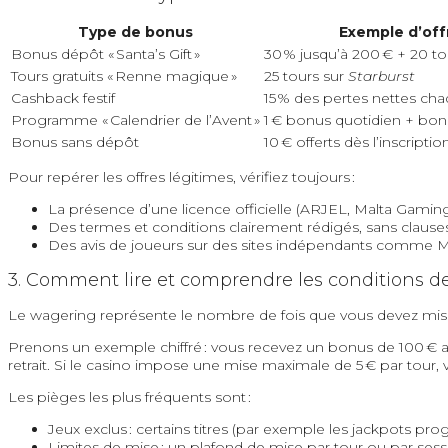
Type de bonus
Exemple d’off
Bonus dépôt « Santa’s Gift »
30 % jusqu’à 200 € + 20 to
Tours gratuits « Renne magique »
25 tours sur
Starburst
Cashback festif
15 % des pertes nettes ch
Programme « Calendrier de l’Avent »
1 € bonus quotidien + bon
Bonus sans dépôt
10 € offerts dès l’inscriptio
Pour repérer les offres légitimes, vérifiez toujours :
La présence d’une licence officielle (ARJEL, Malta Gaming 
Des termes et conditions clairement rédigés, sans clause
Des avis de joueurs sur des sites indépendants comme Myv
3. Comment lire et comprendre les conditions d
Le wagering représente le nombre de fois que vous devez miser 
Prenons un exemple chiffré : vous recevez un bonus de 100 € 
retrait. Si le casino impose une mise maximale de 5 € par tour, 
Les pièges les plus fréquents sont :
Jeux exclus : certains titres (par exemple les jackpots pr
Limites de mise : un plafond de mise par tour ou par sess