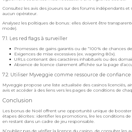
Consultez les avis des joueurs sur des forums indépendants et s
aucun opérateur.
Analysez les politiques de bonus : elles doivent être transparente
mode).
7.1. Les red flags à surveiller
Promesses de gains garantis ou de “100 % de chances de
Exigences de mise excessives (ex. wagering 80x).
URLs contenant des caractères inhabituels ou des doma
Absence de licence clairement affichée sur la page d’accu
7.2. Utiliser Myveggie comme ressource de confiance
Myveggie propose une liste actualisée des casinos licenciés, ain
avis et accéder à des liens vers les pages de conditions de cha
Conclusion
Les bonus de Noël offrent une opportunité unique de booster vot
étapes décrites : identifier les promotions, lire les conditions 
en restant dans un cadre de jeu responsable.
N’oubliez pas de vérifier la licence du casino, de consulter les 