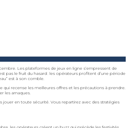
 décembre. Les plateformes de jeux en ligne s’empressent de
est pas le fruit du hasard : les opérateurs profitent d’une période
eau” est à son comble.
de qui recense les meilleures offres et les précautions à prendre.
er les arnaques.
s jouer en toute sécurité. Vous repartirez avec des stratégies
re, les opérateurs créent un buzz qui précède les festivités