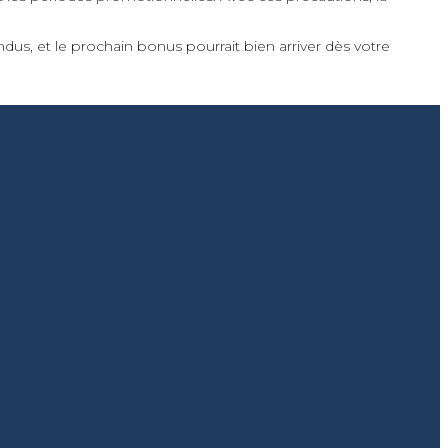
ndus, et le prochain bonus pourrait bien arriver dès votre