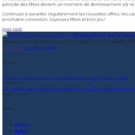
période des fêtes devient un moment de divertissement sûr et lu
Continuez à surveiller régulièrement les nouvelles offres : les c
prochaine connexion. Joyeuses fêtes et bon jeu !
prev
next
กรีนคอร์เนอร์ ฟาร์มสุนัขลาบราดอร์เก่าแก่ที่สุดในเมืองไทย ก่อตั้งขึ้นเม
Facebook
Google
Twitter
ข่าวสาร
Interac E Transfer Casino Canada A Practical Payment Guide
03/08/2026
Uk mobile casino games vodafone pay for it explained for play
28/07/2026
บริการ
หน้าแรก
พ่อพันธุ์