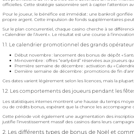
officielles. Cette stratégie saisonnière sert à capter l’attention
Pour le joueur, le bénéfice est immédiat : une bankroll gonflé
propre argent. Cette impulsion de fonds supplémentaires peut 
Sur le plan concurrentiel, chaque casino cherche à se différen
« Calendrier de l’Avent ». Le résultat est une course à l’innovation
1.1. Le calendrier promotionnel des grands opérateur
Début novembre : lancement des bonus de dépôt « Santa’s 
Mi‑novembre : offres “early‑bird” réservées aux joueurs 
Première semaine de décembre : activation du « Calendrier
Dernière semaine de décembre : promotions de fin d’anné
Ces dates varient légèrement selon les licences, mais la plupar
1.2. Les comportements des joueurs pendant les fête
Les statistiques internes montrent une hausse du temps moyen p
ou de crédits bonus, espérant que la chance les accompagne d
Cette période voit également une augmentation des inscriptions, 
justifie l’investissement massif des casinos dans leurs campag
2. Les différents types de bonus de Noël et comme