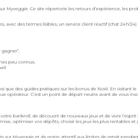
ur Myveggie. Ce site répertorie les retours d’expérience, les pro
s, avec des termes lisibles, un service client réactif (chat 24 h/24
 gagner”.
ines peu connus.
eil.
si que des guides pratiques sur les bonus de Noël. En visitant le 
que opérateur. C’est un point de départ neutre avant de vous ins
re bankroll, de découvrir de nouveaux jeux et de vivre l’esprit d
de mise, optimiser vos dépôts, choisir les jeux les plus rentables
avis sur Myveggie et de rester attentif aux limites de retrait pend