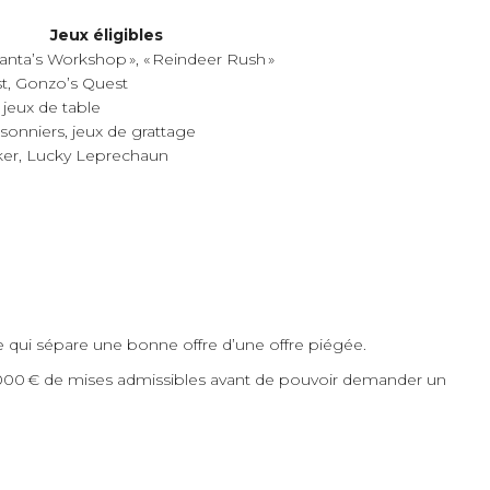
Jeux éligibles
Santa’s Workshop », « Reindeer Rush »
st, Gonzo’s Quest
 jeux de table
isonniers, jeux de grattage
oker, Lucky Leprechaun
e qui sépare une bonne offre d’une offre piégée.
3 000 € de mises admissibles avant de pouvoir demander un