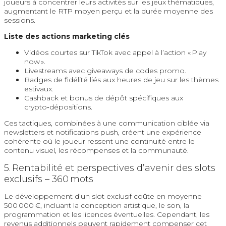
joueurs à concentrer leurs activités sur les jeux thématiques,
augmentant le RTP moyen perçu et la durée moyenne des
sessions.
Liste des actions marketing clés
Vidéos courtes sur TikTok avec appel à l’action « Play
now ».
Livestreams avec giveaways de codes promo.
Badges de fidélité liés aux heures de jeu sur les thèmes
estivaux.
Cashback et bonus de dépôt spécifiques aux
crypto‑dépositions.
Ces tactiques, combinées à une communication ciblée via
newsletters et notifications push, créent une expérience
cohérente où le joueur ressent une continuité entre le
contenu visuel, les récompenses et la communauté.
5. Rentabilité et perspectives d’avenir des slots
exclusifs – 360 mots
Le développement d’un slot exclusif coûte en moyenne
500 000 €, incluant la conception artistique, le son, la
programmation et les licences éventuelles. Cependant, les
revenus additionnels peuvent rapidement compenser cet