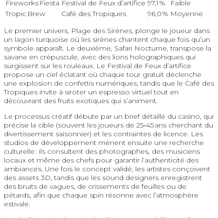
Fireworks Fiesta
Festival de Feux d’artifice
97,1 %
Faible
Tropic Brew
Café des Tropiques
96,0 %
Moyenne
Le premier univers, Plage des Sirènes, plonge le joueur dans
un lagon turquoise où les sirènes chantent chaque fois qu’un
symbole apparaît. Le deuxième, Safari Nocturne, transpose la
savane en crépuscule, avec des lions holographiques qui
surgissent sur les rouleaux. Le Festival de Feux d’artifice
propose un ciel éclatant où chaque tour gratuit déclenche
une explosion de confettis numériques, tandis que le Café des
Tropiques invite à siroter un espresso virtuel tout en
découvrant des fruits exotiques qui s’animent.
Le processus créatif débute par un brief détaillé du casino, qui
précise la cible (souvent les joueurs de 25‑45 ans cherchant du
divertissement saisonnier) et les contraintes de licence. Les
studios de développement mènent ensuite une recherche
culturelle : ils consultent des photographes, des musiciens
locaux et même des chefs pour garantir l’authenticité des
ambiances. Une fois le concept validé, les artistes conçoivent
des assets 3D, tandis que les sound designers enregistrent
des bruits de vagues, de crissements de feuilles ou de
pétards, afin que chaque spin résonne avec l’atmosphère
estivale.