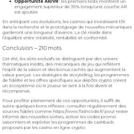
Opportunité AR/VR
: les premiers tests montrent un
engagement supérieur de 35 % lorsqu’une couche AR
est ajoutée.
En anticipant ces évolutions, les casinos qui investissent tôt
dans la recherche et le prototypage de nouvelles mécaniques
garderont une longueur d’avance. La clé réside dans
l’équilibre entre créativité, rentabilité et conformité.
Conclusion – 210 mots
Cet été, les slots exclusifs se distinguent par des univers
thématiques inédits, des mécaniques de jeu qui reflètent
l’esprit de la saison et des bonus cachés qui augmentent la
valeur perçue. Les stratégies de storytelling, les programmes
de fidélité et les offres spécifiques aux dépôts crypto créent
un écosystème où le joueur se sent à la fois diverti et
récompensé.
Pour profiter pleinement de ces opportunités, il suffit de
suivre quelques bons réflexes : consulter régulièrement des
sources fiables comme https://www.flashcode.fr/ pour rester
informé des nouvelles sorties, activer les codes promo
saisonniers et exploiter les programmes de cashback
proposés par les casino en ligne crypto.