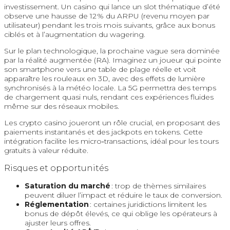
investissement. Un casino qui lance un slot thématique d’été
observe une hausse de 12 % du ARPU (revenu moyen par
utilisateur) pendant les trois mois suivants, grâce aux bonus
ciblés et à l’augmentation du wagering.
Sur le plan technologique, la prochaine vague sera dominée
par la réalité augmentée (RA). Imaginez un joueur qui pointe
son smartphone vers une table de plage réelle et voit
apparaître les rouleaux en 3D, avec des effets de lumière
synchronisés à la météo locale. La 5G permettra des temps
de chargement quasi nuls, rendant ces expériences fluides
même sur des réseaux mobiles.
Les crypto casino joueront un rôle crucial, en proposant des
paiements instantanés et des jackpots en tokens. Cette
intégration facilite les micro‑transactions, idéal pour les tours
gratuits à valeur réduite.
Risques et opportunités
Saturation du marché
: trop de thèmes similaires
peuvent diluer l’impact et réduire le taux de conversion.
Réglementation
: certaines juridictions limitent les
bonus de dépôt élevés, ce qui oblige les opérateurs à
ajuster leurs offres.