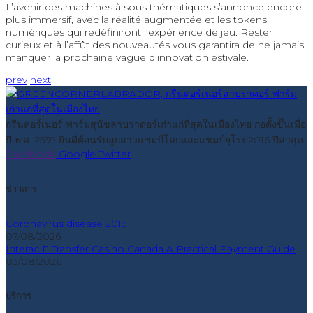
L’avenir des machines à sous thématiques s’annonce encore
plus immersif, avec la réalité augmentée et les tokens
numériques qui redéfiniront l’expérience de jeu. Rester
curieux et à l’affût des nouveautés vous garantira de ne jamais
manquer la prochaine vague d’innovation estivale.
prev
next
กรีนคอร์เนอร์ ฟาร์มสุนัขลาบราดอร์เก่าแก่ที่สุดในเมืองไทย ก่อตั้งขึ้นเมื่อ
ปี พ.ศ. 2539 ยินดีต้อนรับลูกสาวแชมป์โลกและแชมป์ยุโรป2016 ปีล่าสุด
Facebook
Google
Twitter
ข่าวสาร
Coronavirus disease 2019
07/08/2026
Interac E Transfer Casino Canada A Practical Payment Guide
03/08/2026
บริการ