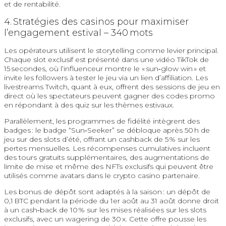
et de rentabilité.
4. Stratégies des casinos pour maximiser
l’engagement estival – 340 mots
Les opérateurs utilisent le storytelling comme levier principal.
Chaque slot exclusif est présenté dans une vidéo TikTok de
15 secondes, où l’influenceur montre le « sun‑glow win » et
invite les followers à tester le jeu via un lien d’affiliation. Les
livestreams Twitch, quant à eux, offrent des sessions de jeu en
direct où les spectateurs peuvent gagner des codes promo
en répondant à des quiz sur les thèmes estivaux.
Parallèlement, les programmes de fidélité intègrent des
badges : le badge “Sun‑Seeker” se débloque après 50 h de
jeu sur des slots d’été, offrant un cashback de 5 % sur les
pertes mensuelles. Les récompenses cumulatives incluent
des tours gratuits supplémentaires, des augmentations de
limite de mise et même des NFTs exclusifs qui peuvent être
utilisés comme avatars dans le crypto casino partenaire.
Les bonus de dépôt sont adaptés à la saison : un dépôt de
0,1 BTC pendant la période du 1er août au 31 août donne droit
à un cash‑back de 10 % sur les mises réalisées sur les slots
exclusifs, avec un wagering de 30 x. Cette offre pousse les