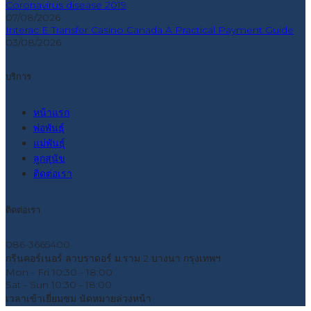
Coronavirus disease 2019
07/08/2026
Interac E Transfer Casino Canada A Practical Payment Guide
03/08/2026
บริการ
หน้าแรก
พ่อพันธุ์
แม่พันธุ์
ลูกสุนัข
ติดต่อเรา
ติดต่อเรา
086-3665400
กรีนคอร์เนอร์ ลาบราดอร์ ม.ราม 2 บางนา กรุงเทพฯ
Mon - Fri
10:30 - 18:00
Sat - Sun
10:30 - 18:00
เวลาเข้าเยี่ยมชม
นัดหมายล่วงหน้า