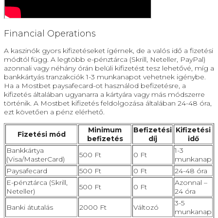
Financial Operations
A kaszinók gyors kifizetéseket ígérnek, de a valós idő a fizetési
módtól függ. A legtöbb e-pénztárca (Skrill, Neteller, PayPal)
azonnali vagy néhány órán belüli kifizetést tesz lehetővé, míg a
bankkártyás tranzakciók 1-3 munkanapot vehetnek igénybe.
Ha a Mostbet paysafecard-ot használod befizetésre, a
kifizetés általában ugyanarra a kártyára vagy más módszerre
történik. A Mostbet kifizetés feldolgozása általában 24-48 óra,
ezt követően a pénz elérhető.
Minimum
Befizetési
Kifizetési
Fizetési mód
befizetés
díj
idő
Bankkártya
1-3
500 Ft
0 Ft
(Visa/MasterCard)
munkanap
Paysafecard
500 Ft
0 Ft
24-48 óra
E-pénztárca (Skrill,
Azonnal –
500 Ft
0 Ft
Neteller)
24 óra
3-5
Banki átutalás
2000 Ft
Változó
munkanap