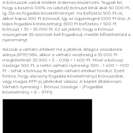
A bónuszok valódi értékét érdemes kiszámolni. Tegyük fel,
hogy a kaszinó 100%-os üdvözlő bónuszt kínál akár 50 000 Ft-
ig, 35x-es fogadási követelménnyel. Ha befizetsz 500 Ft-ot,
akkor kapsz 500 Ft bónuszt, így az egyenleged 1000 Ft lesz. A
teljes fogadási kötelezettség: (500 Ft befizetés + 500 Ft
bónusz) × 35 = 35 000 Ft. Ez azt jelenti, hogy a bónusz
összegének 35-szörösét kell fogadnod, mielőtt kifizethetnéd a
nyereményt.
Nézzük a várható értéket! Ha a játékok átlagos visszatérési
aránya (RTP) 96%, akkor a várható veszteség a 35 000 Ft
megtételénél: 35 000 × (1 – 0,96) = 1 400 Ft. Mivel a bónusz
összege 500 Ft, a nettó várható nyereség: 500 – 1 400 = -900
Ft – tehát a bónusz itt negatív várható értéket hordoz. Ezért
fontos, hogy alacsony fogadási követelményű bónuszokat,
vagy magas RTP-jű játékokat válassz. A képlet általánosan:
Várható nyereség = Bónusz összege – (Fogadási
követelmény × (1 – RTP)).