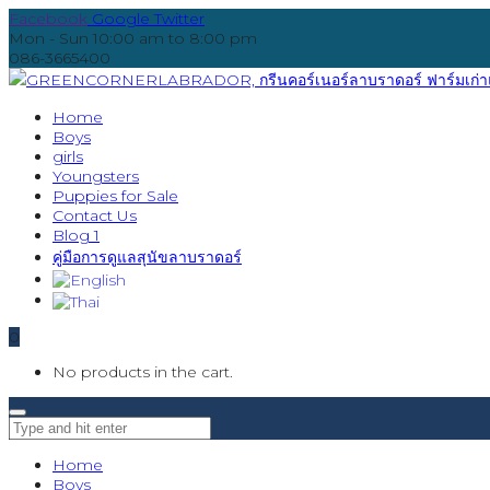
Facebook
Google
Twitter
Mon - Sun 10:00 am to 8:00 pm
086-3665400
Home
Boys
girls
Youngsters
Puppies for Sale
Contact Us
Blog 1
คู่มือการดูแลสุนัขลาบราดอร์
0
No products in the cart.
Home
Boys