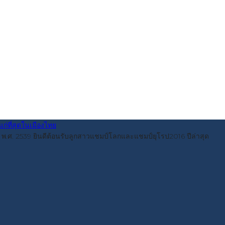
ื่อปี พ.ศ. 2539 ยินดีต้อนรับลูกสาวแชมป์โลกและแชมป์ยุโรป2016 ปีล่าสุด