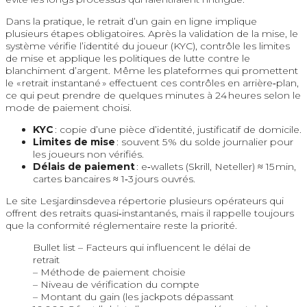
Dans la pratique, le retrait d’un gain en ligne implique
plusieurs étapes obligatoires. Après la validation de la mise, le
système vérifie l’identité du joueur (KYC), contrôle les limites
de mise et applique les politiques de lutte contre le
blanchiment d’argent. Même les plateformes qui promettent
le « retrait instantané » effectuent ces contrôles en arrière‑plan,
ce qui peut prendre de quelques minutes à 24 heures selon le
mode de paiement choisi.
KYC
: copie d’une pièce d’identité, justificatif de domicile.
Limites de mise
: souvent 5 % du solde journalier pour
les joueurs non vérifiés.
Délais de paiement
: e‑wallets (Skrill, Neteller) ≈ 15 min,
cartes bancaires ≈ 1‑3 jours ouvrés.
Le site Lesjardinsdevea répertorie plusieurs opérateurs qui
offrent des retraits quasi‑instantanés, mais il rappelle toujours
que la conformité réglementaire reste la priorité.
Bullet list – Facteurs qui influencent le délai de
retrait
– Méthode de paiement choisie
– Niveau de vérification du compte
– Montant du gain (les jackpots dépassant