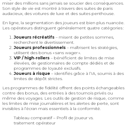
miser des millions sans jamais se soucier des conséquences.
Son style de vie est montré à travers des suites de paris
audacieux, des voitures de luxe et des suites penthouse.
En ligne, la segmentation des joueurs est bien plus nuancée.
Les opérateurs distinguent généralement quatre catégories :
Joueurs récréatifs
– misent de petites sommes,
recherchent le divertissement.
Joueurs professionnels
– maîtrisent les stratégies,
utilisent des bonus « sans wager ».
VIP / high‑rollers
– bénéficient de limites de mise
élevées, de gestionnaires de compte dédiés et de
programmes de loyauté exclusifs.
Joueurs à risque
– identifiés grâce à l’IA, soumis à des
limites de dépôt strictes.
Les programmes de fidélité offrent des points échangeables
contre des bonus, des entrées à des tournois privés ou
même des voyages. Les outils de gestion de risque, comme
les limites de mise journalières et les alertes de perte, sont
invisibles à l’écran mais essentiels à la conformité.
Tableau comparatif – Profil de joueur vs.
traitement opérateur