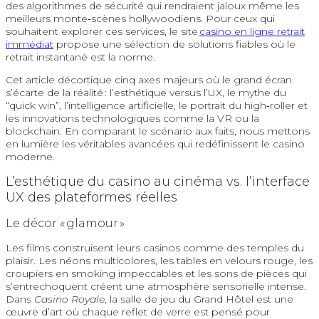
des algorithmes de sécurité qui rendraient jaloux même les
meilleurs monte‑scènes hollywoodiens. Pour ceux qui
souhaitent explorer ces services, le site
casino en ligne retrait
immédiat
propose une sélection de solutions fiables où le
retrait instantané est la norme.
Cet article décortique cinq axes majeurs où le grand écran
s’écarte de la réalité : l’esthétique versus l’UX, le mythe du
“quick win”, l’intelligence artificielle, le portrait du high‑roller et
les innovations technologiques comme la VR ou la
blockchain. En comparant le scénario aux faits, nous mettons
en lumière les véritables avancées qui redéfinissent le casino
moderne.
L’esthétique du casino au cinéma vs. l’interface
UX des plateformes réelles
Le décor « glamour »
Les films construisent leurs casinos comme des temples du
plaisir. Les néons multicolores, les tables en velours rouge, les
croupiers en smoking impeccables et les sons de pièces qui
s’entrechoquent créent une atmosphère sensorielle intense.
Dans
Casino Royale
, la salle de jeu du Grand Hôtel est une
œuvre d’art où chaque reflet de verre est pensé pour