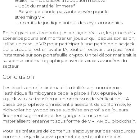
Bullet list – Obstacles à l’adoption massive
– Coût du matériel immersif
– Besoin de bande passante élevée pour le
streaming VR
– Incertitude juridique autour des cryptomonnaies
En intégrant ces technologies de façon réaliste, les prochains
scénarios pourraient montrer un joueur qui, depuis son salon,
utilise un casque VR pour participer à une partie de blackjack
où le croupier est un avatar IA, tout en recevant un paiement
instantané sur son portefeuille crypto. Un tel décor marierait le
suspense cinématographique avec les vraies avancées du
secteur.
Conclusion
Les écarts entre le cinéma et la réalité sont nombreux :
l’esthétique flamboyante cède la place à l’UX épurée, le
« quick win » se transforme en processus de vérification, l’IA
passe de prophète omniscient à assistant de conformité, le
high‑roller hollywoodien se subdivise en profils de joueurs
finement segmentés, et les gadgets futuristes se
matérialisent lentement sous forme de VR, AR ou blockchain.
Pour les créateurs de contenus, s’appuyer sur des ressources
comme Lesjardinsdevea permet de rester informé des