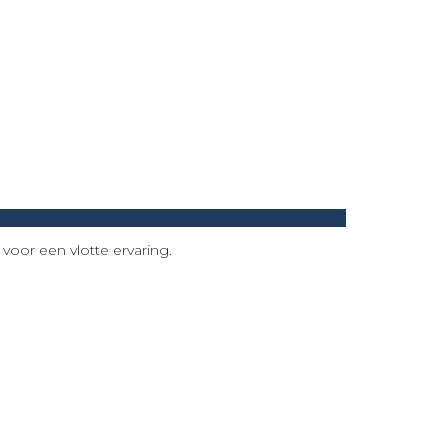
 voor een vlotte ervaring.