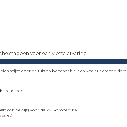
che stappen voor een vlotte ervaring
ze gids snijdt door de ruis en behandelt alleen wat er echt toe doet
 de hand hebt:
aart of rijbewijs) voor de KYC‑procedure
wallet)