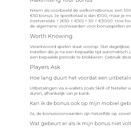
Maximising Your Bonus
Neem als voorbeeld de welkomstbonus: een 100% b
€50 bonus. Je speeltotaal is dan €100, maar je m
inzetvereiste = (€50 + €50) × 30 = €3000. Hoe ho
de algemene voorwaarden voor bonusspellen en m
Worth Knowing
Verantwoord spelen staat voorop. Stel dagelijkse,
instellen die je na een bepaalde tijd automatisch
een bepaalde periode te blokkeren. Gebruik deze
Players Ask
Hoe lang duurt het voordat een uitbetal
Uitbetalingen via e‑wallets zoals Skrill of Netel
duren, afhankelijk van je bank.
Kan ik de bonus ook op mijn mobiel geb
Ja, de bonusvoorwaarden zijn hetzelfde op zowel 
Wat gebeurt er als ik mijn bonus niet vol