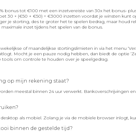
onus tot €100 met een inzetvereiste van 30x het bonus- plus s
oet 30 × (€50 + €50) = €3000 inzetten voordat je winsten kunt o
ger je storting, des te groter het te spelen bedrag, maar houd r
aximale inzet tijdens het spelen van de bonus.
 wekelijkse of maandelijkse stortingslimieten in via het menu ‘Ve
 uitlogt. Mocht je een pauze nodig hebben, dan biedt de optie ‘Ze
 tools om controle te houden over je speelgedrag.
ing op mijn rekening staat?
ler worden meestal binnen 24 uur verwerkt. Bankoverschrijvingen 
ruiken?
desktop als mobiel. Zolang je via de mobiele browser inlogt, ku
tooi binnen de gestelde tijd?