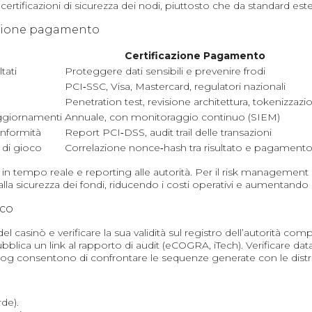
 certificazioni di sicurezza dei nodi, piuttosto che da standard e
icazione pagamento
Certificazione Pagamento
tati
Proteggere dati sensibili e prevenire frodi
PCI‑SSC, Visa, Mastercard, regulatori nazionali
Penetration test, revisione architettura, tokenizzazi
aggiornamenti
Annuale, con monitoraggio continuo (SIEM)
onformità
Report PCI‑DSS, audit trail delle transazioni
 di gioco
Correlazione nonce‑hash tra risultato e pagament
in tempo reale e reporting alle autorità. Per il risk management 
la sicurezza dei fondi, riducendo i costi operativi e aumentando la
oco
 del casinò e verificare la sua validità sul registro dell’autorità c
blica un link al rapporto di audit (eCOGRA, iTech). Verificare dat
i log consentono di confrontare le sequenze generate con le distr
rde).