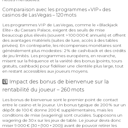
Comparaison avec les programmes « VIP » des
casinos de Las Vegas – 120 mots
Les programmes VIP de Las Vegas, comme le « Blackjack
Elite » du Caesars Palace, exigent des seuils de mise
beaucoup plus élevés (souvent > 100 000 € annuels) et offrent
des avantages matériels (suites de luxe, accès à des tables
privées). En contrepartie, les récompenses monétaires sont
généralement plus modestes : 2 % de cash‑back et des crédits
de jeu limités. Les programmes européens, en revanche,
misent sur la fréquence et la variété des bonus (points, tours
gratuits, cashback) pour fidéliser une clientèle plus large, tout
en restant accessibles aux joueurs moyens.
5️⃣ Impact des bonus de bienvenue sur la
rentabilité du joueur – 260 mots
Les bonus de bienvenue sont le premier point de contact
entre le casino et le joueur. Un bonus typique de 200 % sur un
dépôt de 100 € donne 200 € supplémentaires, mais les
conditions de mise (wagering) sont cruciales. Supposons un
wagering de 30 x sur les jeux de table. Le joueur devra donc
miser 9 000 € (30 × (100 + 200)) avant de pouvoir retirer les