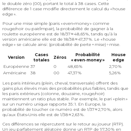
le double zéro (00), portant le total à 38 cases. Cette
différence de 1 case modifie directement le calcul du « house
edge ».
Pour une mise simple (paris « even‑money » comme
rouge/noir ou pair/impair), la probabilité de gagner à la
roulette européenne est de 18/37 ≈ 48,65 %, tandis qu’à la
version américaine elle est de 18/38 ≈ 47,37 %. Le « house
edge » se calcule ainsi : (probabilité de perte × mise) ÷ mise.
Cases
Probabilité
House
Version
Zéros
totales
« even‑money »
edge
Européenne
37
0
48,65 %
2,70 %
Américaine
38
00
47,37 %
5,26 %
Les paris intérieurs (plein, cheval, transversale) offrent des
gains plus élevés mais des probabilités plus faibles, tandis que
les paris extérieurs (colonne, douzaine, rouge/noir)
maintiennent un ratio plus stable. Par exemple, le pari « plein »
sur un numéro unique rapporte 35 : 1. En Europe, la
probabilité de toucher ce numéro est de 1/37 ≈ 2,70 %, alors
qu’aux États‑Unis elle est de 1/38 ≈ 2,63 %.
Ces différences se répercutent sur le retour au joueur (RTP).
Un jeu parfaitement aléatoire donne un RTP de 97,30 % en