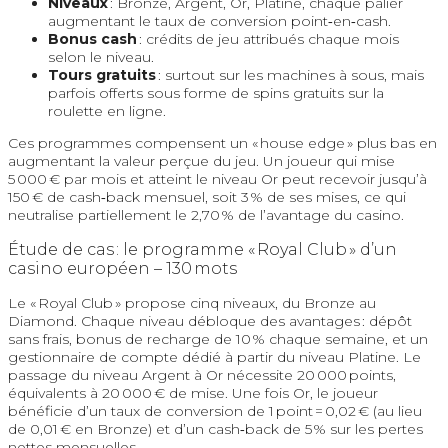
Niveaux
: Bronze, Argent, Or, Platine, chaque palier
augmentant le taux de conversion point‑en‑cash.
Bonus cash
: crédits de jeu attribués chaque mois
selon le niveau.
Tours gratuits
: surtout sur les machines à sous, mais
parfois offerts sous forme de spins gratuits sur la
roulette en ligne.
Ces programmes compensent un « house edge » plus bas en
augmentant la valeur perçue du jeu. Un joueur qui mise
5 000 € par mois et atteint le niveau Or peut recevoir jusqu’à
150 € de cash‑back mensuel, soit 3 % de ses mises, ce qui
neutralise partiellement le 2,70 % de l’avantage du casino.
Étude de cas : le programme « Royal Club » d’un
casino européen – 130 mots
Le « Royal Club » propose cinq niveaux, du Bronze au
Diamond. Chaque niveau débloque des avantages : dépôt
sans frais, bonus de recharge de 10 % chaque semaine, et un
gestionnaire de compte dédié à partir du niveau Platine. Le
passage du niveau Argent à Or nécessite 20 000 points,
équivalents à 20 000 € de mise. Une fois Or, le joueur
bénéficie d’un taux de conversion de 1 point = 0,02 € (au lieu
de 0,01 € en Bronze) et d’un cash‑back de 5 % sur les pertes
nettes mensuelles.