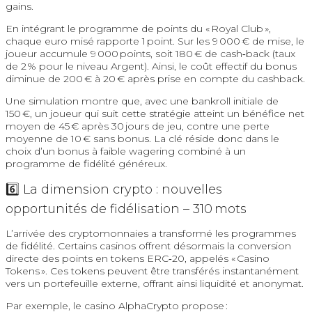
gains.
En intégrant le programme de points du « Royal Club »,
chaque euro misé rapporte 1 point. Sur les 9 000 € de mise, le
joueur accumule 9 000 points, soit 180 € de cash‑back (taux
de 2 % pour le niveau Argent). Ainsi, le coût effectif du bonus
diminue de 200 € à 20 € après prise en compte du cashback.
Une simulation montre que, avec une bankroll initiale de
150 €, un joueur qui suit cette stratégie atteint un bénéfice net
moyen de 45 € après 30 jours de jeu, contre une perte
moyenne de 10 € sans bonus. La clé réside donc dans le
choix d’un bonus à faible wagering combiné à un
programme de fidélité généreux.
6️⃣ La dimension crypto : nouvelles
opportunités de fidélisation – 310 mots
L’arrivée des cryptomonnaies a transformé les programmes
de fidélité. Certains casinos offrent désormais la conversion
directe des points en tokens ERC‑20, appelés « Casino
Tokens ». Ces tokens peuvent être transférés instantanément
vers un portefeuille externe, offrant ainsi liquidité et anonymat.
Par exemple, le casino AlphaCrypto propose :