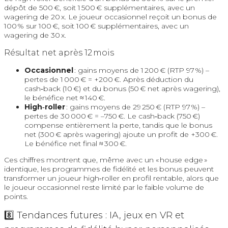
dépôt de 500 €, soit 1 500 € supplémentaires, avec un
wagering de 20 x. Le joueur occasionnel reçoit un bonus de
100 % sur 100 €, soit 100 € supplémentaires, avec un
wagering de 30 x.
Résultat net après 12 mois
Occasionnel
: gains moyens de 1 200 € (RTP 97 %) –
pertes de 1 000 € = +200 €. Après déduction du
cash‑back (10 €) et du bonus (50 € net après wagering),
le bénéfice net ≈ 140 €.
High‑roller
: gains moyens de 29 250 € (RTP 97 %) –
pertes de 30 000 € = –750 €. Le cash‑back (750 €)
compense entièrement la perte, tandis que le bonus
net (300 € après wagering) ajoute un profit de +300 €.
Le bénéfice net final ≈ 300 €.
Ces chiffres montrent que, même avec un « house edge »
identique, les programmes de fidélité et les bonus peuvent
transformer un joueur high‑roller en profil rentable, alors que
le joueur occasionnel reste limité par le faible volume de
points.
8️⃣ Tendances futures : IA, jeux en VR et