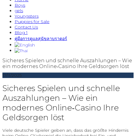
Boys
girls
Youngsters
Puppies for Sale
Contact Us
Blog 1
คู่มือการดูแลสุนัขลาบราดอร์
Sicheres Spielen und schnelle Auszahlungen – Wie
ein modernes Online‑Casino Ihre Geldsorgen löst
17/11/2025
Sicheres Spielen und schnelle
Auszahlungen – Wie ein
modernes Online‑Casino Ihre
Geldsorgen löst
Viele deutsche Spieler geben an, dass das größte Hindernis
beim Online‑Glücksspiel die Unsicherheit bei Ein- und