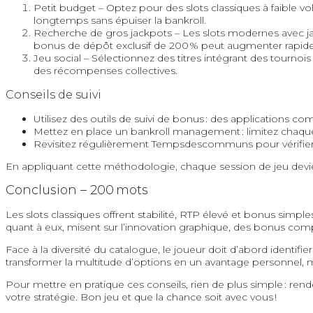
Petit budget – Optez pour des slots classiques à faible v
longtemps sans épuiser la bankroll.
Recherche de gros jackpots – Les slots modernes avec ja
bonus de dépôt exclusif de 200 % peut augmenter rapide
Jeu social – Sélectionnez des titres intégrant des tou
des récompenses collectives.
Conseils de suivi
Utilisez des outils de suivi de bonus : des applications 
Mettez en place un bankroll management : limitez chaque s
Revisitez régulièrement Tempsdescommuns pour vérifier les
En appliquant cette méthodologie, chaque session de jeu dev
Conclusion – 200 mots
Les slots classiques offrent stabilité, RTP élevé et bonus simp
quant à eux, misent sur l’innovation graphique, des bonus complex
Face à la diversité du catalogue, le joueur doit d’abord identifi
transformer la multitude d’options en un avantage personnel, m
Pour mettre en pratique ces conseils, rien de plus simple : rende
votre stratégie. Bon jeu et que la chance soit avec vous !