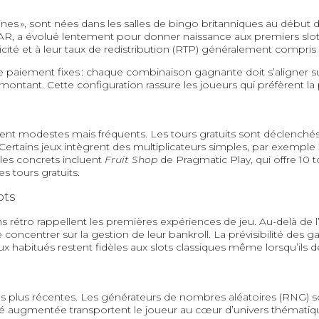
es », sont nées dans les salles de bingo britanniques au début d
, a évolué lentement pour donner naissance aux premiers slots v
icité et à leur taux de redistribution (RTP) généralement compris 
 de paiement fixes : chaque combinaison gagnante doit s’aligner s
ntant. Cette configuration rassure les joueurs qui préfèrent la prév
nt modestes mais fréquents. Les tours gratuits sont déclenchés 
. Certains jeux intègrent des multiplicateurs simples, par exemple
les concrets incluent
Fruit Shop
de Pragmatic Play, qui offre 10 t
s tours gratuits.
ots
 sons rétro rappellent les premières expériences de jeu. Au-delà 
concentrer sur la gestion de leur bankroll. La prévisibilité des g
 habitués restent fidèles aux slots classiques même lorsqu’ils 
s plus récentes. Les générateurs de nombres aléatoires (RNG) son
lité augmentée transportent le joueur au cœur d’univers thémat