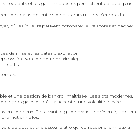
uits fréquents et les gains modestes permettent de jouer plus
ffrent des gains potentiels de plusieurs milliers d’euros. Un
ayer
, où les joueurs peuvent comparer leurs scores et gagner
ces de mise et les dates d’expiration.
op‑loss (ex. 30 % de perte maximale).
nt sortis.
 temps.
ible et une gestion de bankroll maîtrisée. Les slots modernes,
e de gros gains et prêts à accepter une volatilité élevée.
onvient le mieux. En suivant le guide pratique présenté, il pourra
s promotionnelles.
vers de slots et choisissez le titre qui correspond le mieux à