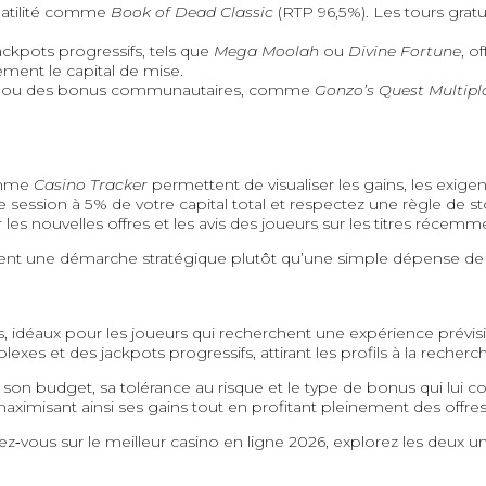
olatilité comme
Book of Dead Classic
(RTP 96,5 %). Les tours grat
ckpots progressifs, tels que
Mega Moolah
ou
Divine Fortune
, o
ment le capital de mise.
rnois ou des bonus communautaires, comme
Gonzo’s Quest Multipl
comme
Casino Tracker
permettent de visualiser les gains, les exigen
ession à 5 % de votre capital total et respectez une règle de st
 nouvelles offres et les avis des joueurs sur les titres récemme
ient une démarche stratégique plutôt qu’une simple dépense de
les, idéaux pour les joueurs qui recherchent une expérience prévis
es et des jackpots progressifs, attirant les profils à la recherch
er son budget, sa tolérance au risque et le type de bonus qui lui c
aximisant ainsi ses gains tout en profitant pleinement des offre
z‑vous sur le meilleur casino en ligne 2026, explorez les deux uni