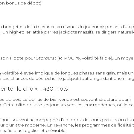
lon bonus de dépôt)
udget et de la tolérance au risque. Un joueur disposant d’un petit
 un high‑roller, attiré par les jackpots massifs, se dirigera natu
oir. Il opte pour
Starburst
(RTP 96,1 %, volatilité faible). En moy
a volatilité élevée implique de longues phases sans gain, mais u
ise ses chances de décrocher le jackpot tout en gardant une marg
enter le choix – 430 mots
s ciblées. Le bonus de bienvenue est souvent structuré pour incit
. Cette offre pousse les joueurs vers les jeux modernes, où le c
fique, souvent accompagné d’un boost de tours gratuits ou d’un c
d’un titre moderne. En revanche, les programmes de fidélité tr
trafic plus régulier et prévisible.