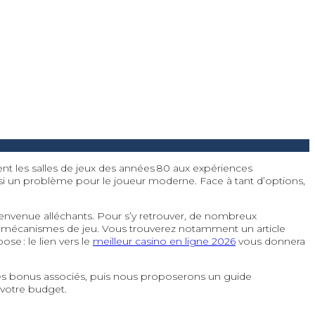
lent les salles de jeux des années 80 aux expériences
ussi un problème pour le joueur moderne. Face à tant d’options,
bienvenue alléchants. Pour s’y retrouver, de nombreux
 mécanismes de jeu. Vous trouverez notamment un article
ose : le lien vers le
meilleur casino en ligne 2026
vous donnera
 les bonus associés, puis nous proposerons un guide
 votre budget.