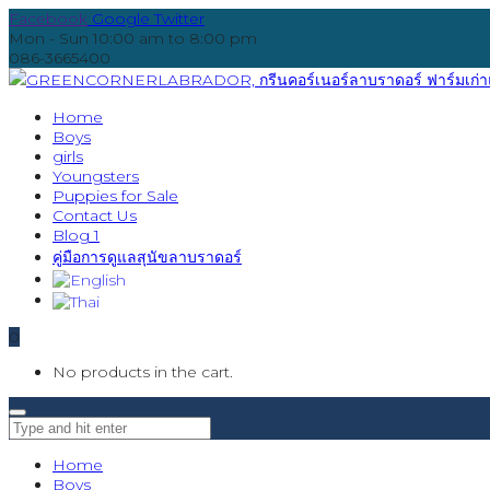
Facebook
Google
Twitter
Mon - Sun 10:00 am to 8:00 pm
086-3665400
Home
Boys
girls
Youngsters
Puppies for Sale
Contact Us
Blog 1
คู่มือการดูแลสุนัขลาบราดอร์
0
No products in the cart.
Home
Boys