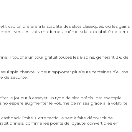
 capital préférera la stabilité des slots classiques, où les gains
rellement vers les slots modernes, même si la probabilité de perte
enne, il touche un tour gratuit toutes les 8 spins, générant 2 € de
n seul spin chanceux peut rapporter plusieurs centaines d’euros.
e de sécurité.
er le joueur à essayer un type de slot précis : par exemple,
asino espère augmenter le volume de mises grâce à la volatilité
ashback limité. Cette tactique sert à faire découvrir de
aditionnels, comme les points de loyauté convertibles en