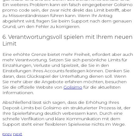
Ein weiteres Problem kann ein falsch eingegebener Golisimo
promo code sein, der zwar nicht direkt das Limit betrifft, aber
zu Missverständnissen führen kann. Wenn Ihr Antrag
abgelehnt wird, fragen Sie beim Support nach dem genauen
Grund, um den Fehler zu korrigieren.
6. Verantwortungsvoll spielen mit Ihrem neuen
Limit
Eine erhöhte Grenze bietet mehr Freiheit, erfordert aber auch
mehr Verantwortung. Setzen Sie sich persönliche Limits für
Einzahlungen, Verluste und Spielzeit, die Sie in den
Einstellungen Ihres Accounts festlegen können. Denken Sie
daran, dass Glücksspiel der Unterhaltung dienen soll. Wenn
Sie mehr über die Angebote erfahren möchten, besuchen
Sie die offizielle Website von
Golisimo
für die aktuellsten
Informationen.
Abschließend lässt sich sagen, dass die Erhöhung Ihres
Deposit-Limits bei Golisimo ein strukturierter Prozess ist, der
Ihre Spielerfahrung deutlich verbessern kann. Durch eine
schnelle Verifikation und klare Kommunikation mit dem
Support steht einer flexibleren Spielweise nichts im Wege.
prev
next