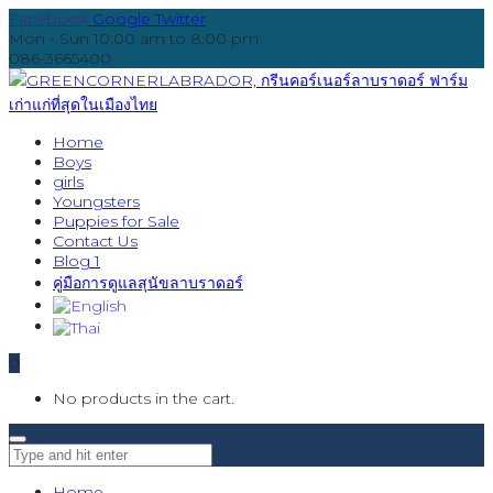
Facebook
Google
Twitter
Mon - Sun 10:00 am to 8:00 pm
086-3665400
Home
Boys
girls
Youngsters
Puppies for Sale
Contact Us
Blog 1
คู่มือการดูแลสุนัขลาบราดอร์
0
No products in the cart.
Home