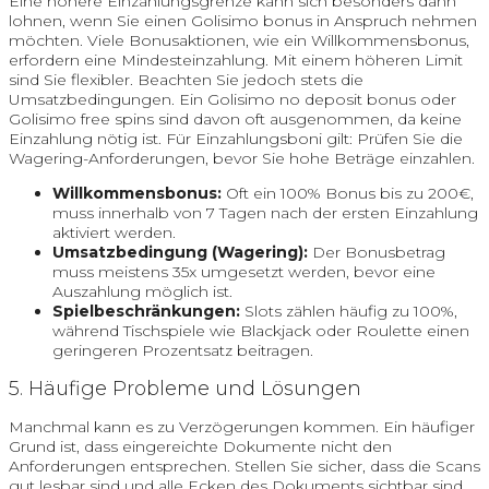
Eine höhere Einzahlungsgrenze kann sich besonders dann
lohnen, wenn Sie einen Golisimo bonus in Anspruch nehmen
möchten. Viele Bonusaktionen, wie ein Willkommensbonus,
erfordern eine Mindesteinzahlung. Mit einem höheren Limit
sind Sie flexibler. Beachten Sie jedoch stets die
Umsatzbedingungen. Ein Golisimo no deposit bonus oder
Golisimo free spins sind davon oft ausgenommen, da keine
Einzahlung nötig ist. Für Einzahlungsboni gilt: Prüfen Sie die
Wagering-Anforderungen, bevor Sie hohe Beträge einzahlen.
Willkommensbonus:
Oft ein 100% Bonus bis zu 200€,
muss innerhalb von 7 Tagen nach der ersten Einzahlung
aktiviert werden.
Umsatzbedingung (Wagering):
Der Bonusbetrag
muss meistens 35x umgesetzt werden, bevor eine
Auszahlung möglich ist.
Spielbeschränkungen:
Slots zählen häufig zu 100%,
während Tischspiele wie Blackjack oder Roulette einen
geringeren Prozentsatz beitragen.
5. Häufige Probleme und Lösungen
Manchmal kann es zu Verzögerungen kommen. Ein häufiger
Grund ist, dass eingereichte Dokumente nicht den
Anforderungen entsprechen. Stellen Sie sicher, dass die Scans
gut lesbar sind und alle Ecken des Dokuments sichtbar sind.