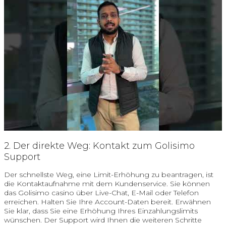
2. Der direkte Weg: Kontakt zum Golisimo
Support
Der schnellste Weg, eine Limit-Erhöhung zu beantragen, ist
die Kontaktaufnahme mit dem Kundenservice. Sie können
das Golisimo casino über Live-Chat, E-Mail oder Telefon
erreichen. Halten Sie Ihre Account-Daten bereit. Erwähnen
Sie klar, dass Sie eine Erhöhung Ihres Einzahlungslimits
wünschen. Der Support wird Ihnen die weiteren Schritte