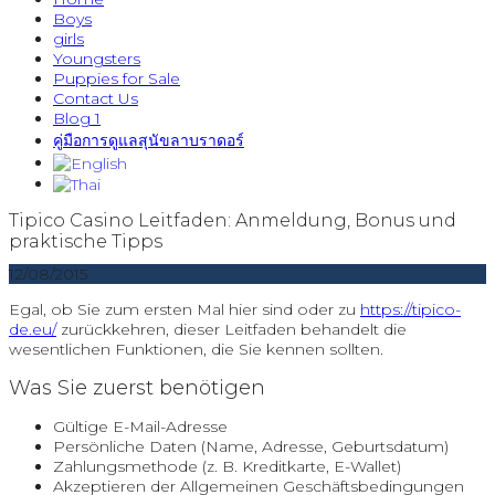
Boys
girls
Youngsters
Puppies for Sale
Contact Us
Blog 1
คู่มือการดูแลสุนัขลาบราดอร์
Tipico Casino Leitfaden: Anmeldung, Bonus und
praktische Tipps
12/08/2015
Egal, ob Sie zum ersten Mal hier sind oder zu
https://tipico-
de.eu/
zurückkehren, dieser Leitfaden behandelt die
wesentlichen Funktionen, die Sie kennen sollten.
Was Sie zuerst benötigen
Gültige E-Mail-Adresse
Persönliche Daten (Name, Adresse, Geburtsdatum)
Zahlungsmethode (z. B. Kreditkarte, E-Wallet)
Akzeptieren der Allgemeinen Geschäftsbedingungen