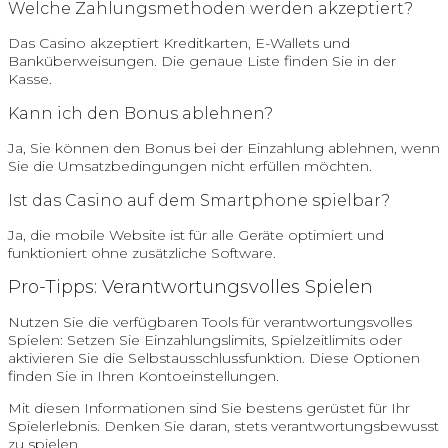
Welche Zahlungsmethoden werden akzeptiert?
Das Casino akzeptiert Kreditkarten, E-Wallets und
Banküberweisungen. Die genaue Liste finden Sie in der
Kasse.
Kann ich den Bonus ablehnen?
Ja, Sie können den Bonus bei der Einzahlung ablehnen, wenn
Sie die Umsatzbedingungen nicht erfüllen möchten.
Ist das Casino auf dem Smartphone spielbar?
Ja, die mobile Website ist für alle Geräte optimiert und
funktioniert ohne zusätzliche Software.
Pro-Tipps: Verantwortungsvolles Spielen
Nutzen Sie die verfügbaren Tools für verantwortungsvolles
Spielen: Setzen Sie Einzahlungslimits, Spielzeitlimits oder
aktivieren Sie die Selbstausschlussfunktion. Diese Optionen
finden Sie in Ihren Kontoeinstellungen.
Mit diesen Informationen sind Sie bestens gerüstet für Ihr
Spielerlebnis. Denken Sie daran, stets verantwortungsbewusst
zu spielen.