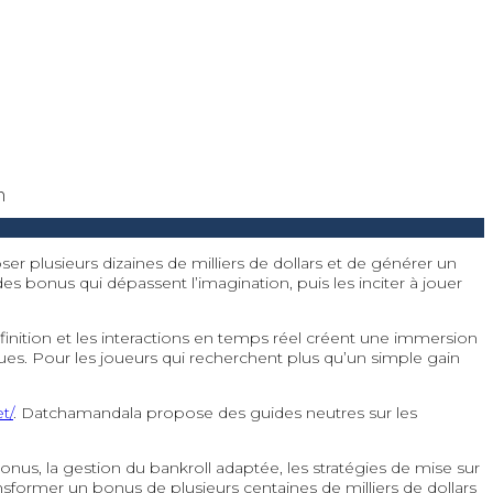
m
er plusieurs dizaines de milliers de dollars et de générer un
 des bonus qui dépassent l’imagination, puis les inciter à jouer
finition et les interactions en temps réel créent une immersion
ues. Pour les joueurs qui recherchent plus qu’un simple gain
t/
. Datchamandala propose des guides neutres sur les
 bonus, la gestion du bankroll adaptée, les stratégies de mise sur
nsformer un bonus de plusieurs centaines de milliers de dollars