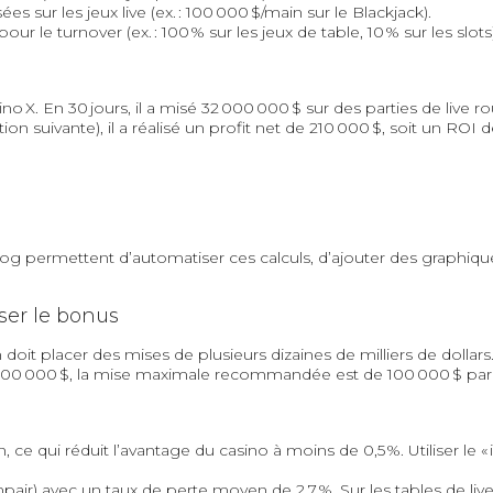
s sur les jeux live (ex. : 100 000 $/main sur le Blackjack).
 le turnover (ex. : 100 % sur les jeux de table, 10 % sur les slots)
no X. En 30 jours, il a misé 32 000 000 $ sur des parties de live 
n suivante), il a réalisé un profit net de 210 000 $, soit un ROI de 
permettent d’automatiser ces calculs, d’ajouter des graphiques
iser le bonus
oit placer des mises de plusieurs dizaines de milliers de dollars
e 5 000 000 $, la mise maximale recommandée est de 100 000 $ par
sion, ce qui réduit l’avantage du casino à moins de 0,5 %. Utiliser
air/impair) avec un taux de perte moyen de 2,7 %. Sur les tables d