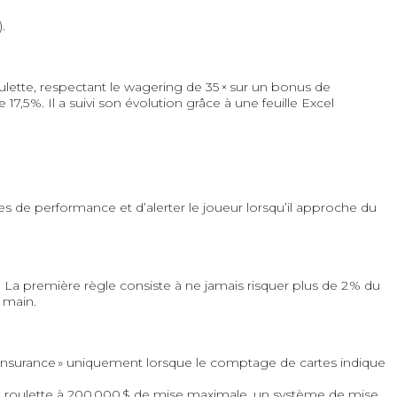
.
roulette, respectant le wagering de 35 × sur un bonus de
17,5 %. Il a suivi son évolution grâce à une feuille Excel
 de performance et d’alerter le joueur lorsqu’il approche du
. La première règle consiste à ne jamais risquer plus de 2 % du
 main.
 le « insurance » uniquement lorsque le comptage de cartes indique
e live roulette à 200 000 $ de mise maximale, un système de mise