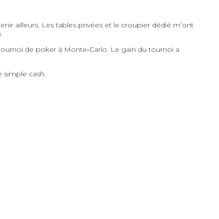
nir ailleurs. Les tables privées et le croupier dédié m’ont
s
tournoi de poker à Monte‑Carlo. Le gain du tournoi a
le simple cash.