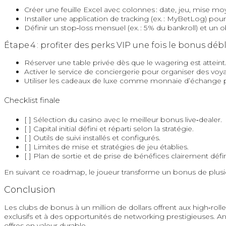
Créer une feuille Excel avec colonnes : date, jeu, mise m
Installer une application de tracking (ex. : MyBetLog) pour
Définir un stop‑loss mensuel (ex. : 5 % du bankroll) et un obj
Étape 4 : profiter des perks VIP une fois le bonus dé
Réserver une table privée dès que le wagering est atteint
Activer le service de conciergerie pour organiser des v
Utiliser les cadeaux de luxe comme monnaie d’échange p
Checklist finale
[ ] Sélection du casino avec le meilleur bonus live‑dealer.
[ ] Capital initial défini et réparti selon la stratégie.
[ ] Outils de suivi installés et configurés.
[ ] Limites de mise et stratégies de jeu établies.
[ ] Plan de sortie et de prise de bénéfices clairement défin
En suivant ce roadmap, le joueur transforme un bonus de plusieu
Conclusion
Les clubs de bonus à un million de dollars offrent aux high‑roll
exclusifs et à des opportunités de networking prestigieuses. Ana
offres en valeur durable.