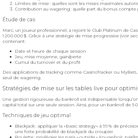
Limites de mise : quelles sont les mises maximales autorisée
Contribution au wagering : quelle part du bonus compte pour
Étude de cas
Marc, un joueur professionnel, a rejoint le Club Platinum de Casi
1 200 000 $. Grâce à une stratégie de mise progressive (voir sectio
contenant :
Date et heure de chaque session
Jeu, mise moyenne, gain/perte
Cumul du turnover et du profit
Des applications de tracking comme CasinoTracker ou MyBetLog 
seuil de wagering.
Stratégies de mise sur les tables live pour optim
Une gestion rigoureuse du bankroll est indispensable lorsqu’on d
capital total sur une seule session. Ainsi, pour un bankroll d
Techniques de jeu optimal
Blackjack : appliquer la « basic strategy » à 99 % de préci
une forte probabilité de blackjack du croupier.
Roulette : privilégier les paris « outside » (rouge/noir, p