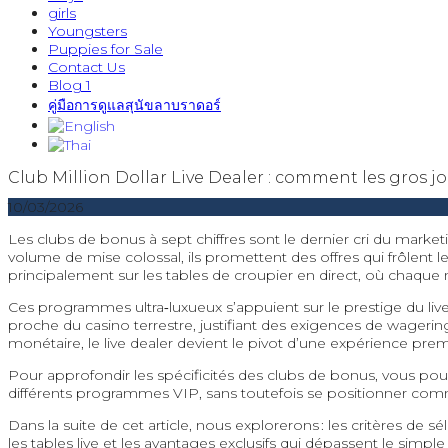
girls
Youngsters
Puppies for Sale
Contact Us
Blog 1
คู่มือการดูแลสุนัขลาบราดอร์
Club Million Dollar Live Dealer : comment les gros
10/03/2026
Les clubs de bonus à sept chiffres sont le dernier cri du marke
volume de mise colossal, ils promettent des offres qui frôlent le 
principalement sur les tables de croupier en direct, où chaque 
Ces programmes ultra‑luxueux s’appuient sur le prestige du live
proche du casino terrestre, justifiant des exigences de wagerin
monétaire, le live dealer devient le pivot d’une expérience pre
Pour approfondir les spécificités des clubs de bonus, vous pouv
différents programmes VIP, sans toutefois se positionner co
Dans la suite de cet article, nous explorerons : les critères de s
les tables live et les avantages exclusifs qui dépassent le sim