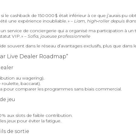
 le cashback de 150 000 $ était inférieur à ce que j’aurais pu obte
 été une expérience inoubliable. » –
Liam, high‑roller depuis 8 an
 service de conciergerie qui a organisé ma participation à un 
tatut VIP. » –
Sofia, joueuse professionnelle
réside souvent dans le réseau d’avantages exclusifs, plus que dans 
ollar Live Dealer Roadmap”
dealer
ibution au wagering).
e roulette, baccarat).
a pour comparer les programmes sans biais commercial.
 de jeu
 % aux slots de faible contribution.
es jeux pour éviter la fatigue.
ils de sortie