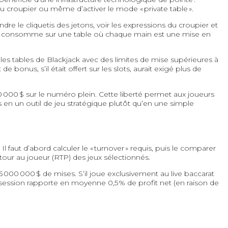
 du croupier ou même d’activer le mode « private table ».
 le cliquetis des jetons, voir les expressions du croupier et
 il le consomme sur une table où chaque main est une mise en
les tables de Blackjack avec des limites de mise supérieures à
nus, s’il était offert sur les slots, aurait exigé plus de
00 000 $ sur le numéro plein. Cette liberté permet aux joueurs
us en un outil de jeu stratégique plutôt qu’en une simple
 faut d’abord calculer le « turnover » requis, puis le comparer
our au joueur (RTP) des jeux sélectionnés.
 000 000 $ de mises. S’il joue exclusivement au live baccarat
 session rapporte en moyenne 0,5 % de profit net (en raison de