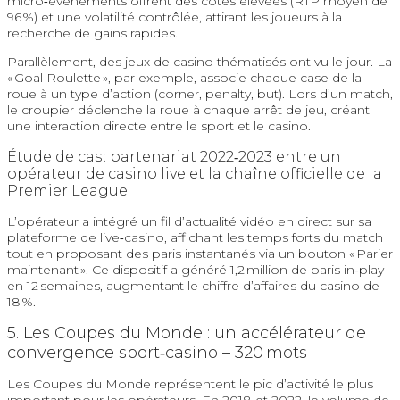
micro‑événements offrent des cotes élevées (RTP moyen de
96 %) et une volatilité contrôlée, attirant les joueurs à la
recherche de gains rapides.
Parallèlement, des jeux de casino thématisés ont vu le jour. La
« Goal Roulette », par exemple, associe chaque case de la
roue à un type d’action (corner, penalty, but). Lors d’un match,
le croupier déclenche la roue à chaque arrêt de jeu, créant
une interaction directe entre le sport et le casino.
Étude de cas : partenariat 2022‑2023 entre un
opérateur de casino live et la chaîne officielle de la
Premier League
L’opérateur a intégré un fil d’actualité vidéo en direct sur sa
plateforme de live‑casino, affichant les temps forts du match
tout en proposant des paris instantanés via un bouton « Parier
maintenant ». Ce dispositif a généré 1,2 million de paris in‑play
en 12 semaines, augmentant le chiffre d’affaires du casino de
18 %.
5. Les Coupes du Monde : un accélérateur de
convergence sport‑casino – 320 mots
Les Coupes du Monde représentent le pic d’activité le plus