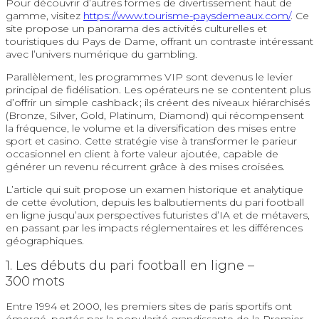
Pour découvrir d’autres formes de divertissement haut de
gamme, visitez
https://www.tourisme-paysdemeaux.com/
. Ce
site propose un panorama des activités culturelles et
touristiques du Pays de Dame, offrant un contraste intéressant
avec l’univers numérique du gambling.
Parallèlement, les programmes VIP sont devenus le levier
principal de fidélisation. Les opérateurs ne se contentent plus
d’offrir un simple cashback ; ils créent des niveaux hiérarchisés
(Bronze, Silver, Gold, Platinum, Diamond) qui récompensent
la fréquence, le volume et la diversification des mises entre
sport et casino. Cette stratégie vise à transformer le parieur
occasionnel en client à forte valeur ajoutée, capable de
générer un revenu récurrent grâce à des mises croisées.
L’article qui suit propose un examen historique et analytique
de cette évolution, depuis les balbutiements du pari football
en ligne jusqu’aux perspectives futuristes d’IA et de métavers,
en passant par les impacts réglementaires et les différences
géographiques.
1. Les débuts du pari football en ligne –
300 mots
Entre 1994 et 2000, les premiers sites de paris sportifs ont
émergé, portés par la popularité grandissante de la Premier