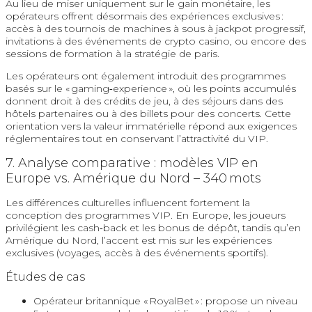
Au lieu de miser uniquement sur le gain monétaire, les
opérateurs offrent désormais des expériences exclusives :
accès à des tournois de machines à sous à jackpot progressif,
invitations à des événements de crypto casino, ou encore des
sessions de formation à la stratégie de paris.
Les opérateurs ont également introduit des programmes
basés sur le « gaming‑experience », où les points accumulés
donnent droit à des crédits de jeu, à des séjours dans des
hôtels partenaires ou à des billets pour des concerts. Cette
orientation vers la valeur immatérielle répond aux exigences
réglementaires tout en conservant l’attractivité du VIP.
7. Analyse comparative : modèles VIP en
Europe vs. Amérique du Nord – 340 mots
Les différences culturelles influencent fortement la
conception des programmes VIP. En Europe, les joueurs
privilégient les cash‑back et les bonus de dépôt, tandis qu’en
Amérique du Nord, l’accent est mis sur les expériences
exclusives (voyages, accès à des événements sportifs).
Études de cas
Opérateur britannique « RoyalBet » : propose un niveau