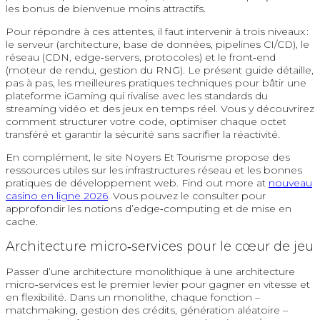
les bonus de bienvenue moins attractifs.
Pour répondre à ces attentes, il faut intervenir à trois niveaux :
le serveur (architecture, base de données, pipelines CI/CD), le
réseau (CDN, edge‑servers, protocoles) et le front‑end
(moteur de rendu, gestion du RNG). Le présent guide détaille,
pas à pas, les meilleures pratiques techniques pour bâtir une
plateforme iGaming qui rivalise avec les standards du
streaming vidéo et des jeux en temps réel. Vous y découvrirez
comment structurer votre code, optimiser chaque octet
transféré et garantir la sécurité sans sacrifier la réactivité.
En complément, le site Noyers Et Tourisme propose des
ressources utiles sur les infrastructures réseau et les bonnes
pratiques de développement web. Find out more at
nouveau
casino en ligne 2026
. Vous pouvez le consulter pour
approfondir les notions d’edge‑computing et de mise en
cache.
Architecture micro‑services pour le cœur de jeu
Passer d’une architecture monolithique à une architecture
micro‑services est le premier levier pour gagner en vitesse et
en flexibilité. Dans un monolithe, chaque fonction –
matchmaking, gestion des crédits, génération aléatoire –