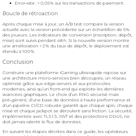
Error‑rate : < 0,05 % sur les transactions de paiement.
Boucle de rétroaction
Après chaque mise à jour, un A/B test compare la version
actuelle avec la version précédente sur un échantillon de 5 %
des joueurs. Les indicateurs de conversion (inscription, dépôt,
mise) sont suivis pendant 48 h. Si la nouvelle version montre
une amélioration > 2 % du taux de dépôt, le déploiement est
étendu à 100 %.
Conclusion
Construire une plateforme iGaming ultra‑rapide repose sur
une architecture micro‑services bien découpée, un réseau
optimisé grâce aux edge‑servers et aux protocoles
modernes, ainsi qu’un front‑end qui exploite les dernières
avancées graphiques. Le choix d’un RNG sécurisé mais
pré‑généré, d’une base de données à haute performance et
d’un pipeline CI/CD robuste garantit que chaque spin, chaque
mise et chaque jackpot se déroulent sans friction. La sécurité,
implémentée avec TLS 1.3, JWT et des protections DDoS, ne
doit jamais ralentir le flux de données.
En suivant les étapes décrites dans ce guide, les opérateurs