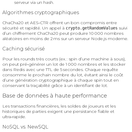
serveur via un hash.
Algorithmes cryptographiques
ChaCha20 et AES‑CTR offrent un bon compromis entre
sécurité et rapidité. Un appel à
suivi
crypto.getRandomValues
d’un chiffrement ChaCha20 peut produire 10 000 nombres
aléatoires en moins de 2 ms sur un serveur Node.js moderne.
Caching sécurisé
Pour les rounds très courts (ex. : spin d’une machine à sous),
on peut pré‑générer un lot de 1 000 nombres et les stocker
dans Redis avec une TTL de 5 secondes. Chaque requête
consomme le prochain nombre du lot, évitant ainsi le coût
d’une génération cryptographique à chaque spin tout en
conservant la traçabilité grâce à un identifiant de lot.
Base de données à haute performance
Les transactions financières, les soldes de joueurs et les
historiques de parties exigent une persistance fiable et
ultra‑rapide.
NoSQL vs. NewSQL