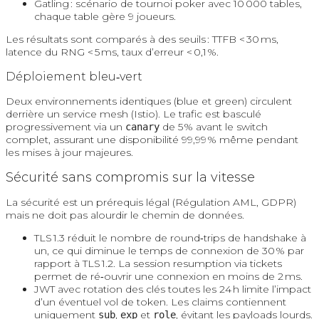
Gatling : scénario de tournoi poker avec 10 000 tables,
chaque table gère 9 joueurs.
Les résultats sont comparés à des seuils : TTFB < 30 ms,
latence du RNG < 5 ms, taux d’erreur < 0,1 %.
Déploiement bleu‑vert
Deux environnements identiques (blue et green) circulent
derrière un service mesh (Istio). Le trafic est basculé
progressivement via un
de 5 % avant le switch
canary
complet, assurant une disponibilité 99,99 % même pendant
les mises à jour majeures.
Sécurité sans compromis sur la vitesse
La sécurité est un prérequis légal (Régulation AML, GDPR)
mais ne doit pas alourdir le chemin de données.
TLS 1.3 réduit le nombre de round‑trips de handshake à
un, ce qui diminue le temps de connexion de 30 % par
rapport à TLS 1.2. La session resumption via tickets
permet de ré‑ouvrir une connexion en moins de 2 ms.
JWT avec rotation des clés toutes les 24 h limite l’impact
d’un éventuel vol de token. Les claims contiennent
uniquement
,
et
, évitant les payloads lourds.
sub
exp
role