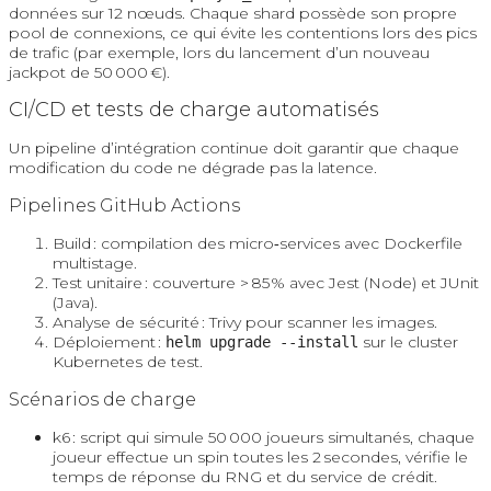
données sur 12 nœuds. Chaque shard possède son propre
pool de connexions, ce qui évite les contentions lors des pics
de trafic (par exemple, lors du lancement d’un nouveau
jackpot de 50 000 €).
CI/CD et tests de charge automatisés
Un pipeline d’intégration continue doit garantir que chaque
modification du code ne dégrade pas la latence.
Pipelines GitHub Actions
Build : compilation des micro‑services avec Dockerfile
multistage.
Test unitaire : couverture > 85 % avec Jest (Node) et JUnit
(Java).
Analyse de sécurité : Trivy pour scanner les images.
Déploiement :
sur le cluster
helm upgrade --install
Kubernetes de test.
Scénarios de charge
k6 : script qui simule 50 000 joueurs simultanés, chaque
joueur effectue un spin toutes les 2 secondes, vérifie le
temps de réponse du RNG et du service de crédit.