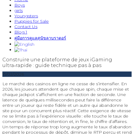
Boys
girls
Youngsters
Puppies for Sale
Contact Us
Blog 1
คู่มือการดูแลสุนัขลาบราดอร์
Construire une plateforme de jeux iGaming
ultra‑rapide : guide technique pas à pas
15/02/2026
Le marché des casinos en ligne ne cesse de s’intensifier. En
2026, les joueurs attendent que chaque spin, chaque mise et
chaque jackpot s’affichent en une fraction de seconde. Une
latence de quelques millisecondes peut faire la différence
entre un joueur qui reste fidèle et un autre qui abandonne le
site pour un concurrent plus réactif. Cette exigence de vitesse
ne se limite pas à l’expérience visuelle : elle touche le taux de
conversion, le taux de rétention et, in fine, le chiffre d’affaires.
Un temps de réponse trop long augmente le taux d’abandon
pendant le processus de dépôt, diminue le RTP perçu et rend