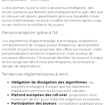
La blockchain ouvre la voie à des bonus intelligents : des
smart contracts qui libèrent automatiquement le gain dès que
le roll‑over est atteint, garantissant ainsi une traçabilité totale.
Aucun intermédiaire ne peut modifier les termes après coup,
ce qui renforce la confiance du joueur.
Personnalisation grâce à l’IA
Les algorithmes d’apprentissage automatique analysent le
comportement de chaque joueur (fréquence, sport préféré,
montant moyen) pour proposer des offres sur‑mesure. Cette
personnalisation améliore l’expérience, mais soulève de
nouveaux dilemmes : l’IA pourrait identifier les joueurs à risque
et leur proposer des bonus plus fréquents, accentuant le
danger de dépendance.
Tendances réglementaires à venir
Obligation de divulgation des algorithmes
: les
autorités envisagent d’exiger que les opérateurs
expliquent comment les bonus sont calculés.
Plafond européen des roll‑over
: proposition d’un
maximum de 10 × pour éviter les exigences excessives.
Participation des joueurs
: consultation publique pour