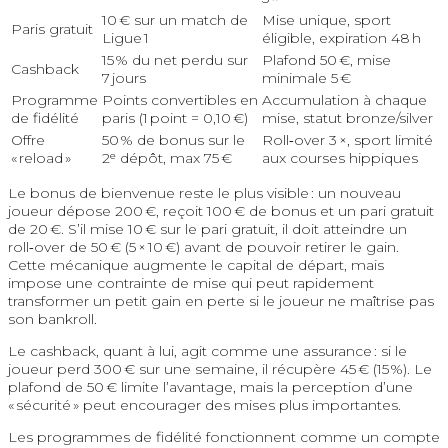
10 € sur un match de
Mise unique, sport
Paris gratuit
Ligue 1
éligible, expiration 48 h
15 % du net perdu sur
Plafond 50 €, mise
Cashback
7 jours
minimale 5 €
Programme
Points convertibles en
Accumulation à chaque
de fidélité
paris (1 point = 0,10 €)
mise, statut bronze/silver
Offre
50 % de bonus sur le
Roll‑over 3 ×, sport limité
« reload »
2ᵉ dépôt, max 75 €
aux courses hippiques
Le bonus de bienvenue reste le plus visible : un nouveau
joueur dépose 200 €, reçoit 100 € de bonus et un pari gratuit
de 20 €. S’il mise 10 € sur le pari gratuit, il doit atteindre un
roll‑over de 50 € (5 × 10 €) avant de pouvoir retirer le gain.
Cette mécanique augmente le capital de départ, mais
impose une contrainte de mise qui peut rapidement
transformer un petit gain en perte si le joueur ne maîtrise pas
son bankroll.
Le cashback, quant à lui, agit comme une assurance : si le
joueur perd 300 € sur une semaine, il récupère 45 € (15 %). Le
plafond de 50 € limite l’avantage, mais la perception d’une
« sécurité » peut encourager des mises plus importantes.
Les programmes de fidélité fonctionnent comme un compte