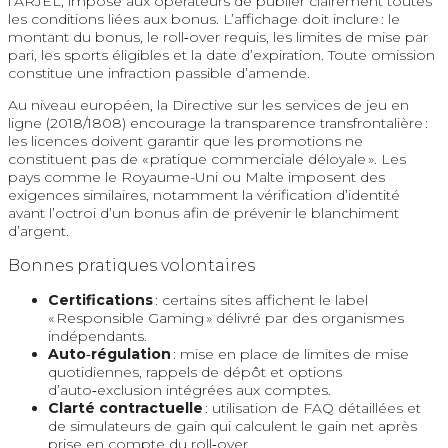
l’ARJEL, impose aux opérateurs de publier clairement toutes
les conditions liées aux bonus. L’affichage doit inclure : le
montant du bonus, le roll‑over requis, les limites de mise par
pari, les sports éligibles et la date d’expiration. Toute omission
constitue une infraction passible d’amende.
Au niveau européen, la Directive sur les services de jeu en
ligne (2018/1808) encourage la transparence transfrontalière :
les licences doivent garantir que les promotions ne
constituent pas de « pratique commerciale déloyale ». Les
pays comme le Royaume-Uni ou Malte imposent des
exigences similaires, notamment la vérification d’identité
avant l’octroi d’un bonus afin de prévenir le blanchiment
d’argent.
Bonnes pratiques volontaires
Certifications
: certains sites affichent le label
« Responsible Gaming » délivré par des organismes
indépendants.
Auto‑régulation
: mise en place de limites de mise
quotidiennes, rappels de dépôt et options
d’auto‑exclusion intégrées aux comptes.
Clarté contractuelle
: utilisation de FAQ détaillées et
de simulateurs de gain qui calculent le gain net après
prise en compte du roll‑over.