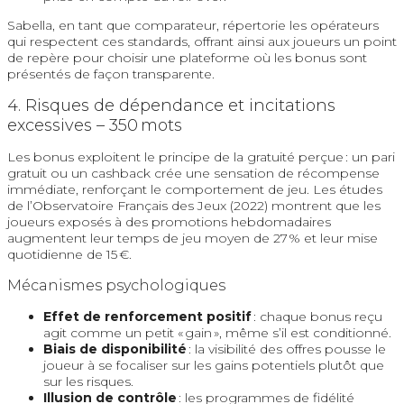
Sabella, en tant que comparateur, répertorie les opérateurs
qui respectent ces standards, offrant ainsi aux joueurs un point
de repère pour choisir une plateforme où les bonus sont
présentés de façon transparente.
4. Risques de dépendance et incitations
excessives – 350 mots
Les bonus exploitent le principe de la gratuité perçue : un pari
gratuit ou un cashback crée une sensation de récompense
immédiate, renforçant le comportement de jeu. Les études
de l’Observatoire Français des Jeux (2022) montrent que les
joueurs exposés à des promotions hebdomadaires
augmentent leur temps de jeu moyen de 27 % et leur mise
quotidienne de 15 €.
Mécanismes psychologiques
Effet de renforcement positif
: chaque bonus reçu
agit comme un petit « gain », même s’il est conditionné.
Biais de disponibilité
: la visibilité des offres pousse le
joueur à se focaliser sur les gains potentiels plutôt que
sur les risques.
Illusion de contrôle
: les programmes de fidélité