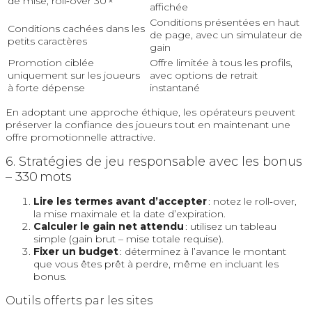
de mise, roll‑over 30 ×
affichée
Conditions présentées en haut
Conditions cachées dans les
de page, avec un simulateur de
petits caractères
gain
Promotion ciblée
Offre limitée à tous les profils,
uniquement sur les joueurs
avec options de retrait
à forte dépense
instantané
En adoptant une approche éthique, les opérateurs peuvent
préserver la confiance des joueurs tout en maintenant une
offre promotionnelle attractive.
6. Stratégies de jeu responsable avec les bonus
– 330 mots
Lire les termes avant d’accepter
: notez le roll‑over,
la mise maximale et la date d’expiration.
Calculer le gain net attendu
: utilisez un tableau
simple (gain brut – mise totale requise).
Fixer un budget
: déterminez à l’avance le montant
que vous êtes prêt à perdre, même en incluant les
bonus.
Outils offerts par les sites