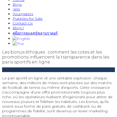
Boys
girls
Youngsters
Puppies for Sale
Contact Us
Blog 1
คู่มือการดูแลสุนัขลาบราดอร์
Les bonus éthiques : comment les cotes et les
promotions influencent la transparence dans les
paris sportifs en ligne
14/02/2026
Le pari sportif en ligne vit une véritable explosion : chaque
semaine, des millions de mises sont placées sur des matchs
de football, de tennis ou même d’esports. Cette croissance
s’accompagne d’une offre promotionnelle toujours plus
riche, où les opérateurs rivalisent d’ingéniosité pour attirer de
nouveaux joueurs et fidéliser les habitués. Les bonus, qu’ils
soient sous forme de paris gratuits, de cashback ou de
programmes de fidélité, sont devenus un levier marketing
incontournable.