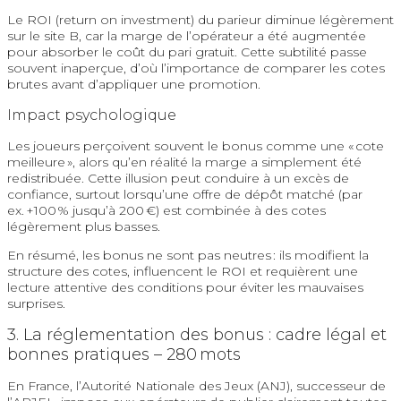
Le ROI (return on investment) du parieur diminue légèrement
sur le site B, car la marge de l’opérateur a été augmentée
pour absorber le coût du pari gratuit. Cette subtilité passe
souvent inaperçue, d’où l’importance de comparer les cotes
brutes avant d’appliquer une promotion.
Impact psychologique
Les joueurs perçoivent souvent le bonus comme une « cote
meilleure », alors qu’en réalité la marge a simplement été
redistribuée. Cette illusion peut conduire à un excès de
confiance, surtout lorsqu’une offre de dépôt matché (par
ex. +100 % jusqu’à 200 €) est combinée à des cotes
légèrement plus basses.
En résumé, les bonus ne sont pas neutres : ils modifient la
structure des cotes, influencent le ROI et requièrent une
lecture attentive des conditions pour éviter les mauvaises
surprises.
3. La réglementation des bonus : cadre légal et
bonnes pratiques – 280 mots
En France, l’Autorité Nationale des Jeux (ANJ), successeur de