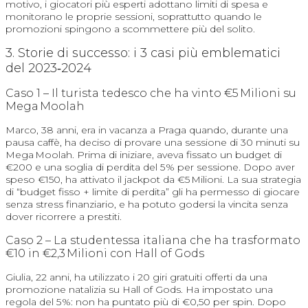
motivo, i giocatori più esperti adottano limiti di spesa e
monitorano le proprie sessioni, soprattutto quando le
promozioni spingono a scommettere più del solito.
3. Storie di successo: i 3 casi più emblematici
del 2023‑2024
Caso 1 – Il turista tedesco che ha vinto €5 Milioni su
Mega Moolah
Marco, 38 anni, era in vacanza a Praga quando, durante una
pausa caffè, ha deciso di provare una sessione di 30 minuti su
Mega Moolah. Prima di iniziare, aveva fissato un budget di
€200 e una soglia di perdita del 5 % per sessione. Dopo aver
speso €150, ha attivato il jackpot da €5 Milioni. La sua strategia
di “budget fisso + limite di perdita” gli ha permesso di giocare
senza stress finanziario, e ha potuto godersi la vincita senza
dover ricorrere a prestiti.
Caso 2 – La studentessa italiana che ha trasformato
€10 in €2,3 Milioni con Hall of Gods
Giulia, 22 anni, ha utilizzato i 20 giri gratuiti offerti da una
promozione natalizia su Hall of Gods. Ha impostato una
regola del 5 %: non ha puntato più di €0,50 per spin. Dopo