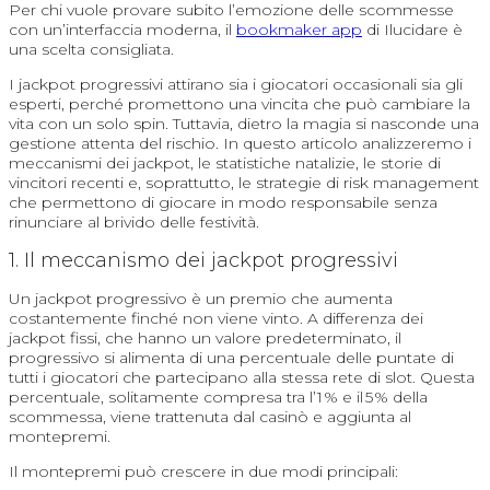
Per chi vuole provare subito l’emozione delle scommesse
con un’interfaccia moderna, il
bookmaker app
di Ilucidare è
una scelta consigliata.
I jackpot progressivi attirano sia i giocatori occasionali sia gli
esperti, perché promettono una vincita che può cambiare la
vita con un solo spin. Tuttavia, dietro la magia si nasconde una
gestione attenta del rischio. In questo articolo analizzeremo i
meccanismi dei jackpot, le statistiche natalizie, le storie di
vincitori recenti e, soprattutto, le strategie di risk management
che permettono di giocare in modo responsabile senza
rinunciare al brivido delle festività.
1. Il meccanismo dei jackpot progressivi
Un jackpot progressivo è un premio che aumenta
costantemente finché non viene vinto. A differenza dei
jackpot fissi, che hanno un valore predeterminato, il
progressivo si alimenta di una percentuale delle puntate di
tutti i giocatori che partecipano alla stessa rete di slot. Questa
percentuale, solitamente compresa tra l’1 % e il 5 % della
scommessa, viene trattenuta dal casinò e aggiunta al
montepremi.
Il montepremi può crescere in due modi principali: