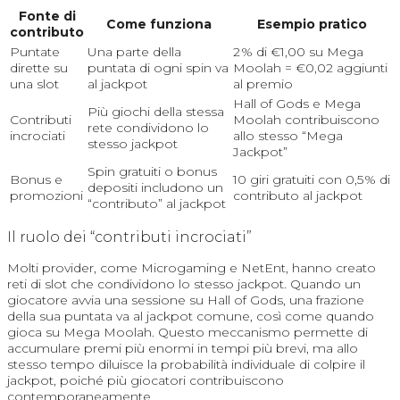
Fonte di
Come funziona
Esempio pratico
contributo
Puntate
Una parte della
2 % di €1,00 su Mega
dirette su
puntata di ogni spin va
Moolah = €0,02 aggiunti
una slot
al jackpot
al premio
Hall of Gods e Mega
Più giochi della stessa
Contributi
Moolah contribuiscono
rete condividono lo
incrociati
allo stesso “Mega
stesso jackpot
Jackpot”
Spin gratuiti o bonus
Bonus e
10 giri gratuiti con 0,5 % di
depositi includono un
promozioni
contributo al jackpot
“contributo” al jackpot
Il ruolo dei “contributi incrociati”
Molti provider, come Microgaming e NetEnt, hanno creato
reti di slot che condividono lo stesso jackpot. Quando un
giocatore avvia una sessione su Hall of Gods, una frazione
della sua puntata va al jackpot comune, così come quando
gioca su Mega Moolah. Questo meccanismo permette di
accumulare premi più enormi in tempi più brevi, ma allo
stesso tempo diluisce la probabilità individuale di colpire il
jackpot, poiché più giocatori contribuiscono
contemporaneamente.