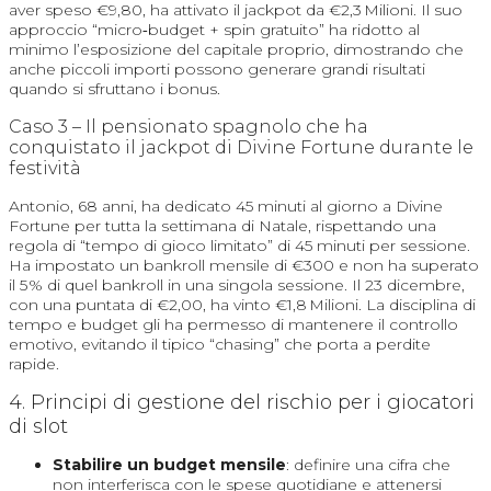
aver speso €9,80, ha attivato il jackpot da €2,3 Milioni. Il suo
approccio “micro‑budget + spin gratuito” ha ridotto al
minimo l’esposizione del capitale proprio, dimostrando che
anche piccoli importi possono generare grandi risultati
quando si sfruttano i bonus.
Caso 3 – Il pensionato spagnolo che ha
conquistato il jackpot di Divine Fortune durante le
festività
Antonio, 68 anni, ha dedicato 45 minuti al giorno a Divine
Fortune per tutta la settimana di Natale, rispettando una
regola di “tempo di gioco limitato” di 45 minuti per sessione.
Ha impostato un bankroll mensile di €300 e non ha superato
il 5 % di quel bankroll in una singola sessione. Il 23 dicembre,
con una puntata di €2,00, ha vinto €1,8 Milioni. La disciplina di
tempo e budget gli ha permesso di mantenere il controllo
emotivo, evitando il tipico “chasing” che porta a perdite
rapide.
4. Principi di gestione del rischio per i giocatori
di slot
Stabilire un budget mensile
: definire una cifra che
non interferisca con le spese quotidiane e attenersi