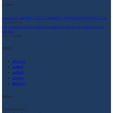
ข่าวสาร
Interac E Transfer Casino Canada A Practical Payment Guide
03/08/2026
Uk mobile casino games vodafone pay for it explained for
players
28/07/2026
บริการ
หน้าแรก
พ่อพันธุ์
แม่พันธุ์
ลูกสุนัข
ติดต่อเรา
ติดต่อเรา
086-3665400