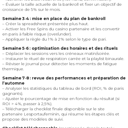
– Évaluer la taille actuelle de la bankroll et fixer un objectif de
croissance de 5 % sur le mois.
Semaine 3‑4 : mise en place du plan de bankroll
– Créer la spreadsheet présentée plus haut.
– Activer les Free Spins du casino partenaire et les convertir
en paris à faible risque (over/under).
– Appliquer la règle du 1 % à 2 % selon le type de pari.
Semaine 5‑6 : optimisation des horaires et des rituels
– Déplacer les sessions vers les créneaux matin/soirée.
– Instaurer le rituel de respiration carrée et la playlist binaurale.
– Réviser le journal pour détecter les moments de fatigue
thermique.
Semaine 7‑8 : revue des performances et préparation de
l’automne
– Analyser les statistiques du tableau de bord (ROI, % de paris
gagnants).
– Ajuster le pourcentage de mise en fonction du résultat (si
ROI > 4 %, passer à 2,5 %).
– Télécharger la checklist finale disponible sur le site
partenaire Lesportaufeminin, qui résume les étapes clés et
propose des modèles de suivi.