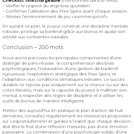
Checklist téléchargeable
(mentionnée dans le texte) :
– Vérifier le respect du stop‑loss quotidien.
– Confirmer l’utilisation des Free Spins avant chaque session.
– Réviser l’environnement de jeu « summer‑proof ».
En suivant ce plan, le joueur construit une discipline mentale
robuste, protège sa bankroll grâce aux bonus et ajuste son
activité aux contraintes estivales.
Conclusion – 200 mots
Nous avons parcouru les principales composantes d’une
stratégie de paris réussie : la compréhension des biais
psychologiques, l’instauration d’une gestion de bankroll
rigoureuse, l’exploitation stratégique des Free Spins, et
l’adaptation aux conditions climatiques estivales. Le succès
durable ne repose pas uniquement sur la chance ou sur des
cotes élevées, mais sur la capacité du joueur à maîtriser son
mental, à respecter des règles de discipline et à utiliser les
outils de bonus de manière intelligente.
Mettez dès aujourd’hui en pratique le plan d’action de huit
semaines, consultez régulièrement les ressources proposées
sur Lesportaufeminin et gardez à l’esprit que chaque décision
doit être le fruit d’une réflexion mesurée, pas d’une émotion
passagère. La combinaison d’une psychologie solide, d’une