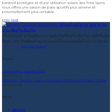
bankroll protégée et d’une utilisation avisée des Free Spins
vous offrira une saison de paris sportifs plus sereine et
potentiellement plus rentable.
prev
next
กรีนคอร์เนอร์ ฟาร์มสุนัขลาบราดอร์เก่าแก่ที่สุดในเมืองไทย ก่อตั้งขึ้นเมื่อ
ปี พ.ศ. 2539 ยินดีต้อนรับลูกสาวแชมป์โลกและแชมป์ยุโรป2016 ปีล่าสุด
Facebook
Google
Twitter
ข่าวสาร
Coronavirus disease 2019
07/08/2026
Interac E Transfer Casino Canada A Practical Payment Guide
03/08/2026
บริการ
หน้าแรก