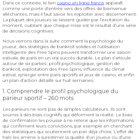
Dans ce contexte, le lien
casino en ligne france
apparaît
comme une porte d’entrée vers des offres de bienvenue
alléchantes, mais il faut savoir les exploiter avec discernement.
La plupart des joueurs se laissent guider par l’excitation du
moment, oubliant que chaque mise est le résultat d’une série
de décisions cognitives.
Nous verrons dans la suite comment la psychologie du
joueur, des stratégies de bankroll solides et l’utilisation
intelligente des Free Spins peuvent transformer une saison
estivale de paris en un vrai succès durable. Le plan s’articule
autour de six parties : profil psychologique, gestion de
bankroll, exploitation des Free Spins, influence du climat
estival, synergie entre paris sportifs et jeux de casino, et enfin
un plan d’action détaillé sur huit semaines.
1. Comprendre le profil psychologique du
parieur sportif – 260 mots
Les parieurs ne sont pas de simples calculateurs ; ils sont
soumis à des biais cognitifs qui déforment la réalité. Le biais
de confirmation les pousse à ne retenir que les informations
qui confirment leurs convictions, par exemple en cherchant
des statistiques qui soutiennent un pari déjà choisi. L’effet de
halo les amène à surestimer la qualité d’un joueur ou d’une