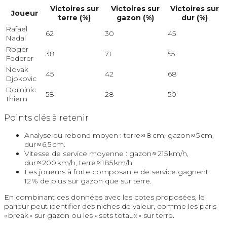
Victoires sur
Victoires sur
Victoires sur
Joueur
terre (%)
gazon (%)
dur (%)
Rafael
62
30
45
Nadal
Roger
38
71
55
Federer
Novak
45
42
68
Djokovic
Dominic
58
28
50
Thiem
Points clés à retenir
Analyse du rebond moyen : terre ≈ 8 cm, gazon ≈ 5 cm,
dur ≈ 6,5 cm.
Vitesse de service moyenne : gazon ≈ 215 km/h,
dur ≈ 200 km/h, terre ≈ 185 km/h.
Les joueurs à forte composante de service gagnent
12 % de plus sur gazon que sur terre.
En combinant ces données avec les cotes proposées, le
parieur peut identifier des niches de valeur, comme les paris
« break » sur gazon ou les « sets totaux » sur terre.