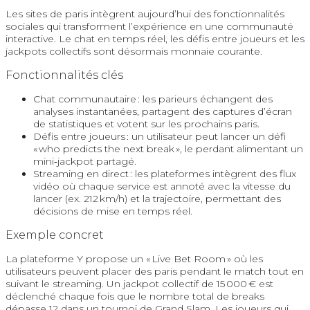
Les sites de paris intègrent aujourd’hui des fonctionnalités
sociales qui transforment l’expérience en une communauté
interactive. Le chat en temps réel, les défis entre joueurs et les
jackpots collectifs sont désormais monnaie courante.
Fonctionnalités clés
Chat communautaire : les parieurs échangent des
analyses instantanées, partagent des captures d’écran
de statistiques et votent sur les prochains paris.
Défis entre joueurs : un utilisateur peut lancer un défi
« who predicts the next break », le perdant alimentant un
mini‑jackpot partagé.
Streaming en direct : les plateformes intègrent des flux
vidéo où chaque service est annoté avec la vitesse du
lancer (ex. 212 km/h) et la trajectoire, permettant des
décisions de mise en temps réel.
Exemple concret
La plateforme Y propose un « Live Bet Room » où les
utilisateurs peuvent placer des paris pendant le match tout en
suivant le streaming. Un jackpot collectif de 15 000 € est
déclenché chaque fois que le nombre total de breaks
dépasse 12 dans un tournoi de Grand Slam. Les joueurs qui