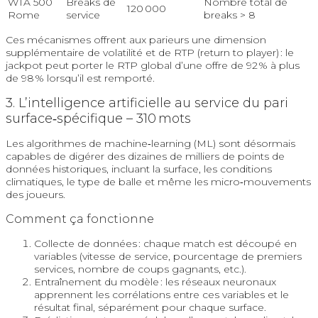
WTA 500
Breaks de
Nombre total de
120 000
Rome
service
breaks > 8
Ces mécanismes offrent aux parieurs une dimension
supplémentaire de volatilité et de RTP (return to player) : le
jackpot peut porter le RTP global d’une offre de 92 % à plus
de 98 % lorsqu’il est remporté.
3. L’intelligence artificielle au service du pari
surface‑spécifique – 310 mots
Les algorithmes de machine‑learning (ML) sont désormais
capables de digérer des dizaines de milliers de points de
données historiques, incluant la surface, les conditions
climatiques, le type de balle et même les micro‑mouvements
des joueurs.
Comment ça fonctionne
Collecte de données : chaque match est découpé en
variables (vitesse de service, pourcentage de premiers
services, nombre de coups gagnants, etc.).
Entraînement du modèle : les réseaux neuronaux
apprennent les corrélations entre ces variables et le
résultat final, séparément pour chaque surface.