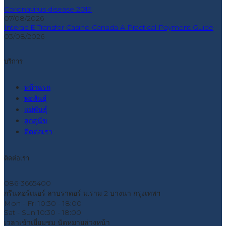
Coronavirus disease 2019
07/08/2026
Interac E Transfer Casino Canada A Practical Payment Guide
03/08/2026
บริการ
หน้าแรก
พ่อพันธุ์
แม่พันธุ์
ลูกสุนัข
ติดต่อเรา
ติดต่อเรา
086-3665400
กรีนคอร์เนอร์ ลาบราดอร์ ม.ราม 2 บางนา กรุงเทพฯ
Mon - Fri
10:30 - 18:00
Sat - Sun
10:30 - 18:00
เวลาเข้าเยี่ยมชม
นัดหมายล่วงหน้า