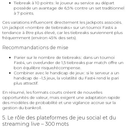
Tiebreak à 10 points : le joueur au service au départ
possède un avantage de 6,5 % contre un set traditionnel
à 7 points.
Ces variations influencent directement les jackpots associés.
Un jackpot « nombre de tiebreaks » sur un tournoi Fast4 a
tendance à être plus élevé, car les tiebreaks surviennent plus
fréquemment (environ 45 % des sets).
Recommandations de mise
Parier sur le nombre de tiebreaks : dans un tournoi
Fast4, un over/under de 1,5 tiebreaks par match offre un
bon équilibre risque/récompense.
Combiner avec le handicap de jeux : si le serveur a un
handicap de –1,5 jeux, la volatilité du Fast4 rend le pari
plus attractif.
En résumé, les formats courts créent de nouvelles
opportunités de valeur, mais exigent une adaptation rapide
des modèles de probabilité et une vigilance accrue sur la
gestion du bankroll.
5. Le rôle des plateformes de jeu social et du
streaming live – 300 mots