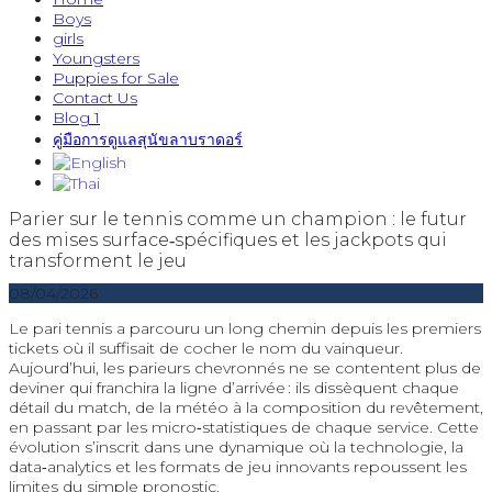
Boys
girls
Youngsters
Puppies for Sale
Contact Us
Blog 1
คู่มือการดูแลสุนัขลาบราดอร์
Parier sur le tennis comme un champion : le futur
des mises surface‑spécifiques et les jackpots qui
transforment le jeu
08/04/2026
Le pari tennis a parcouru un long chemin depuis les premiers
tickets où il suffisait de cocher le nom du vainqueur.
Aujourd’hui, les parieurs chevronnés ne se contentent plus de
deviner qui franchira la ligne d’arrivée : ils dissèquent chaque
détail du match, de la météo à la composition du revêtement,
en passant par les micro‑statistiques de chaque service. Cette
évolution s’inscrit dans une dynamique où la technologie, la
data‑analytics et les formats de jeu innovants repoussent les
limites du simple pronostic.