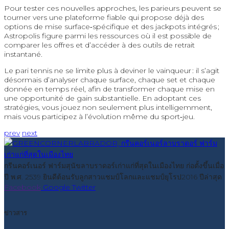
Pour tester ces nouvelles approches, les parieurs peuvent se
tourner vers une plateforme fiable qui propose déjà des
options de mise surface‑spécifique et des jackpots intégrés ;
Astropolis figure parmi les ressources où il est possible de
comparer les offres et d’accéder à des outils de retrait
instantané.
Le pari tennis ne se limite plus à deviner le vainqueur : il s’agit
désormais d’analyser chaque surface, chaque set et chaque
donnée en temps réel, afin de transformer chaque mise en
une opportunité de gain substantielle. En adoptant ces
stratégies, vous jouez non seulement plus intelligemment,
mais vous participez à l’évolution même du sport‑jeu.
prev
next
กรีนคอร์เนอร์ ฟาร์มสุนัขลาบราดอร์เก่าแก่ที่สุดในเมืองไทย ก่อตั้งขึ้นเมื่อ
ปี พ.ศ. 2539 ยินดีต้อนรับลูกสาวแชมป์โลกและแชมป์ยุโรป2016 ปีล่าสุด
Facebook
Google
Twitter
ข่าวสาร