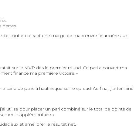
its.
s pertes.
 site, tout en offrant une marge de manœuvre financière aux
ratuit sur le MVP dès le premier round. Ce pari a couvert ma
tement financé ma première victoire. »
e série de paris à haut risque sur le spread. Au final, j’ai terminé
ai utilisé pour placer un pari combiné sur le total de points de
tissement supplémentaire. »
audacieux et améliorer le résultat net.