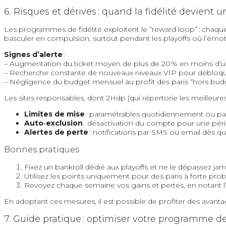
6. Risques et dérives : quand la fidélité devient 
Les programmes de fidélité exploitent le “reward loop” : chaq
basculer en compulsion, surtout pendant les playoffs où l’émo
Signes d’alerte
:
– Augmentation du ticket moyen de plus de 20 % en moins d’
– Recherche constante de nouveaux niveaux VIP pour débloqu
– Négligence du budget mensuel au profit des paris “hors bud
Les sites responsables, dont 2Hdp (qui répertorie les meilleures 
Limites de mise
: paramétrables quotidiennement ou par
Auto‑exclusion
: désactivation du compte pour une pério
Alertes de perte
: notifications par SMS ou email dès qu
Bonnes pratiques
Fixez un bankroll dédié aux playoffs et ne le dépassez jam
Utilisez les points uniquement pour des paris à forte proba
Revoyez chaque semaine vos gains et pertes, en notant l
En adoptant ces mesures, il est possible de profiter des avant
7. Guide pratique : optimiser votre programme de