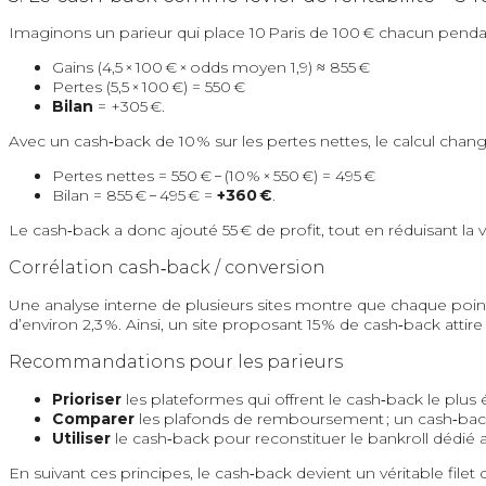
Imaginons un parieur qui place 10 Paris de 100 € chacun pendant l
Gains (4,5 × 100 € × odds moyen 1,9) ≈ 855 €
Pertes (5,5 × 100 €) = 550 €
Bilan
= +305 €.
Avec un cash‑back de 10 % sur les pertes nettes, le calcul chang
Pertes nettes = 550 € − (10 % × 550 €) = 495 €
Bilan = 855 € − 495 € =
+360 €
.
Le cash‑back a donc ajouté 55 € de profit, tout en réduisant la
Corrélation cash‑back / conversion
Une analyse interne de plusieurs sites montre que chaque poi
d’environ 2,3 %. Ainsi, un site proposant 15 % de cash‑back atti
Recommandations pour les parieurs
Prioriser
les plateformes qui offrent le cash‑back le plus é
Comparer
les plafonds de remboursement ; un cash‑back 
Utiliser
le cash‑back pour reconstituer le bankroll dédié au
En suivant ces principes, le cash‑back devient un véritable fil