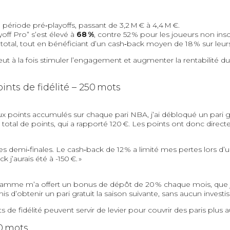
 période pré‑playoffs, passant de 3,2 M € à 4,4 M €.
off Pro” s’est élevé à
68 %
, contre 52 % pour les joueurs non inscr
 total, tout en bénéficiant d’un cash‑back moyen de 18 % sur leur
à la fois stimuler l’engagement et augmenter la rentabilité du
ints de fidélité – 250 mots
x points accumulés sur chaque pari NBA, j’ai débloqué un pari g
 total de points, qui a rapporté 120 €. Les points ont donc direc
les demi‑finales. Le cash‑back de 12 % a limité mes pertes lors d’un
 j’aurais été à -150 €. »
rogramme m’a offert un bonus de dépôt de 20 % chaque mois, que j’
mis d’obtenir un pari gratuit la saison suivante, sans aucun inves
ts de fidélité peuvent servir de levier pour couvrir des paris plus 
0 mots