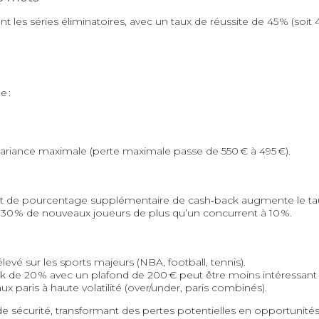
es séries éliminatoires, avec un taux de réussite de 45 % (soit 4,5
e :
 variance maximale (perte maximale passe de 550 € à 495 €).
nt de pourcentage supplémentaire de cash‑back augmente le taux
re 30 % de nouveaux joueurs de plus qu’un concurrent à 10 %.
levé sur les sports majeurs (NBA, football, tennis).
de 20 % avec un plafond de 200 € peut être moins intéressant q
x paris à haute volatilité (over/under, paris combinés).
et de sécurité, transformant des pertes potentielles en opportuni