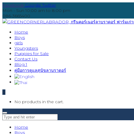
Facebook
Google
Twitter
Mon - Sun 10:00 am to 8:00 pm
086-3665400
Home
Boys
girls
Youngsters
Puppies for Sale
Contact Us
Blog 1
คู่มือการดูแลสุนัขลาบราดอร์
0
No products in the cart.
Home
Boys