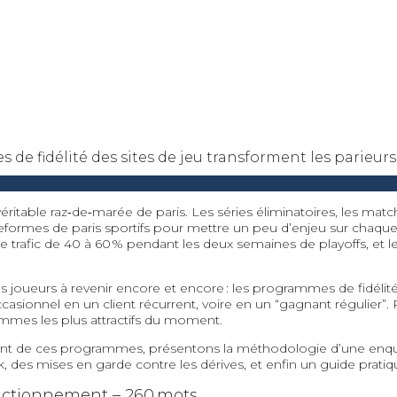
 de fidélité des sites de jeu transforment les parieu
itable raz‑de‑marée de paris. Les séries éliminatoires, les match
ateformes de paris sportifs pour mettre un peu d’enjeu sur chaq
rafic de 40 à 60 % pendant les deux semaines de playoffs, et les 
les joueurs à revenir encore et encore : les programmes de fidéli
sionnel en un client récurrent, voire en un “gagnant régulier”. 
mmes les plus attractifs du moment.
ement de ces programmes, présentons la méthodologie d’une enqu
k, des mises en garde contre les dérives, et enfin un guide prat
fonctionnement – 260 mots