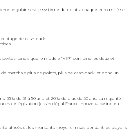
ierre angulaire est le système de points : chaque euro misé se
urcentage de cash‑back.
mises.
les pertes, tandis que le modèle “VIP” combine les deux et
s de matchs = plus de points, plus de cash‑back, et donc un
ns, 35 % de 31 à 50 ans, et 20 % de plus de 50 ans. La majorité
ences de législation (casino légal France, nouveau casino en
lité utilisés et les montants moyens misés pendant les playoffs.